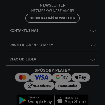
y
NEWSLETTER
údajov a Vašom práve kedykoľvek odvolať súhlas s účinnosťou
NEZMEŠKAJ NAŠE AKCIE!
do budúcnosti nájdete v našich
zásadách ochrany osobných
údajov
.
Imprint nájdete tu.
ODOBERAJ NÁŠ NEWSLETTER
KONTAKTUJ NÁS
ČASTO KLADENÉ OTÁZKY
VIAC OD LIDLA
SPÔSOBY PLATBY
Na dobierku
Platba online