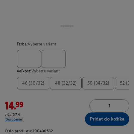
Farba:
Vyberte variant
Veľkosť:
Vyberte variant
46 (30/32)
48 (32/32)
50 (34/32)
52 (36
14.99
vrát. DPH
Pridať do košíka
Doručenie
Číslo produktu:
100400532