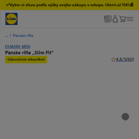
✅Vyber si zľavu podľa výšky svojho nákupu v eshope. Ušetri až 15€!💰
/
Pánske rifle
ESMARA MEN
Pánske rifle „Slim Fit"
4.8/5
(60)
Odporúčané zákazníkmi
4.8 z 5 hviezdi