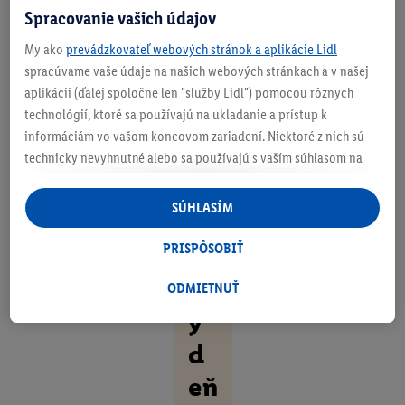
Spracovanie vašich údajov
e
My ako
prevádzkovateľ webových stránok a aplikácie Lidl
o
spracúvame vaše údaje na našich webových stránkach a v našej
bl
aplikácii (ďalej spoločne len "služby Lidl") pomocou rôznych
technológií, ktoré sa používajú na ukladanie a prístup k
eč
informáciám vo vašom koncovom zariadení. Niektoré z nich sú
en
technicky nevyhnutné alebo sa používajú s vaším súhlasom na
pohodlné nastavenie, na zostavovanie štatistík alebo na
í.
personalizovanú reklamu v rámci služieb Lidl aj mimo nich. Ak
SÚHLASÍM
K
ste účastníkom programu Lidl Plus, na tieto účely sa spracúvajú
aj údaje z vášho nákupného správania v obchode.
PRISPÔSOBIŤ
až
Ak tu udelíte svoj súhlas na účely personalizovanej reklamy a
d
následne si vytvoríte účet Lidl Plus alebo sa prihlásite do svojho
ODMIETNUŤ
existujúceho účtu Lidl Plus, my a náš partner Criteo S.A. môžeme
ý
tiež vytvoriť špeciálny online identifikátor z e-mailovej adresy,
d
ktorú tam uvediete, aby sme vás mohli rozpoznať v službách
prevádzkovaných tretími stranami a zobrazovať vám
eň
personalizovanú reklamu. Na tento účel môže byť vaša