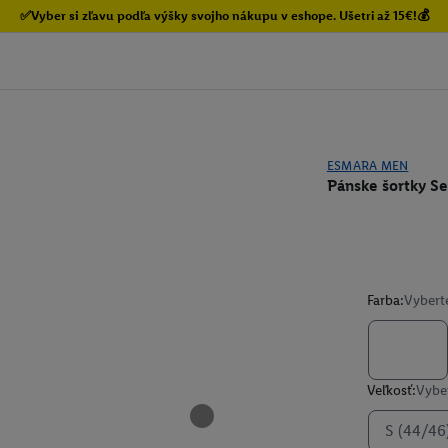
✅Vyber si zľavu podľa výšky svojho nákupu v eshope. Ušetri až 15€!💰
ESMARA MEN
Pánske šortky S
Farba:
Vybert
Veľkosť:
Vyber
S (44/46