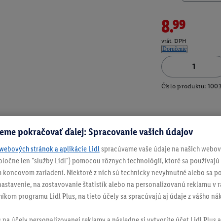
8.99
vrát. DPH
Doručenie
Číslo produktu:
100
eme pokračovať ďalej: Spracovanie vašich údajov
webových stránok a aplikácie Lidl
spracúvame vaše údaje na našich webový
spoločne len "služby Lidl") pomocou rôznych technológií, ktoré sa používajú
 koncovom zariadení. Niektoré z nich sú technicky nevyhnutné alebo sa po
stavenie, na zostavovanie štatistík alebo na personalizovanú reklamu v rá
níkom programu Lidl Plus, na tieto účely sa spracúvajú aj údaje z vášho n
s na účely personalizovanej reklamy a následne si vytvoríte účet Lidl Plus a