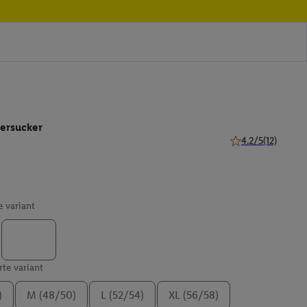
eersucker
4.2/5
(12)
4.2 z 5 hviezdičiek
e variant
te variant
)
M (48/50)
L (52/54)
XL (56/58)