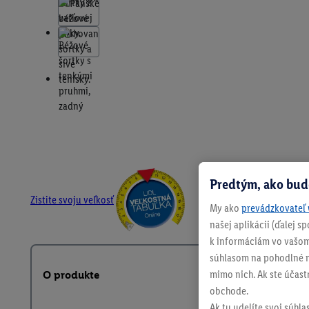
Predtým, ako bud
Zistite svoju veľkosť
My ako
prevádzkovateľ 
našej aplikácii (ďalej 
k informáciám vo vašom
súhlasom na pohodlné na
mimo nich. Ak ste účast
O produkte
obchode.
Ak tu udelíte svoj súhla