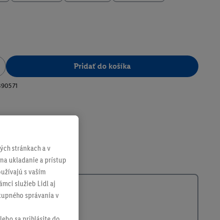
Pridať do košíka
390571
ch stránkach a v
 na ukladanie a prístup
užívajú s vaším
mci služieb Lidl aj
ákupného správania v
lebo sa prihlásite do