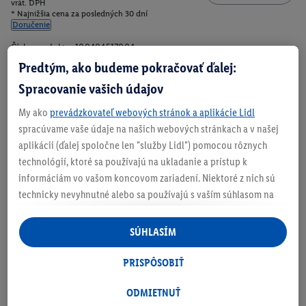
vrát. DPH
* Najnižšia cena za posledných 30 dní
Doručenie
Číslo produktu:
100404517004
Predtým, ako budeme pokračovať ďalej:
Spracovanie vašich údajov
Zistite svoju veľkosť
My ako
prevádzkovateľ webových stránok a aplikácie Lidl
spracúvame vaše údaje na našich webových stránkach a v našej
aplikácii (ďalej spoločne len "služby Lidl") pomocou rôznych
technológií, ktoré sa používajú na ukladanie a prístup k
informáciám vo vašom koncovom zariadení. Niektoré z nich sú
O produkte
technicky nevyhnutné alebo sa používajú s vaším súhlasom na
pohodlné nastavenie, na zostavovanie štatistík alebo na
personalizovanú reklamu v rámci služieb Lidl aj mimo nich. Ak
SÚHLASÍM
ste účastníkom programu Lidl Plus, na tieto účely sa spracúvajú
aj údaje z vášho nákupného správania v obchode.
PRISPÔSOBIŤ
Ak tu udelíte svoj súhlas na účely personalizovanej reklamy a
následne si vytvoríte účet Lidl Plus alebo sa prihlásite do svojho
ODMIETNUŤ