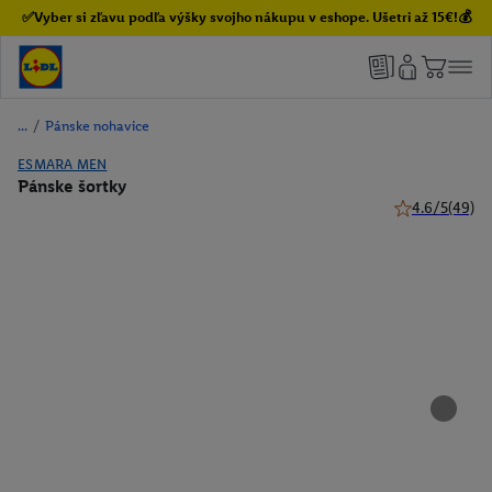
✅Vyber si zľavu podľa výšky svojho nákupu v eshope. Ušetri až 15€!💰
/
Pánske nohavice
ESMARA MEN
Pánske šortky
4.6/5
(49)
4.6 z 5 hviezdi