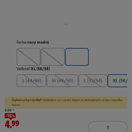
Farba:
navy modrá
Veľkosť:
XL (56/58)
S (44/46)
M (48/50)
L (52/54)
XL (56/5
Oplatí sa byť rýchly!
Vzhľadom na vysoký dopyt je dostupných už len niekoľko
kusov.
5.99
*
-16%
4.99