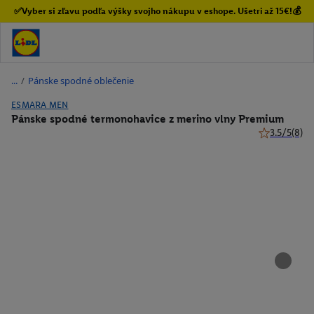
✅Vyber si zľavu podľa výšky svojho nákupu v eshope. Ušetri až 15€!💰
/
Pánske spodné oblečenie
ESMARA MEN
Pánske spodné termonohavice z merino vlny Premium
3.5/5
(8)
3.5 z 5 hviez