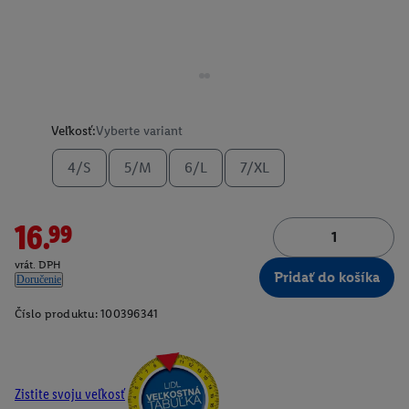
Veľkosť:
Vyberte variant
4/S
5/M
6/L
7/XL
16.99
vrát. DPH
Pridať do košíka
Doručenie
Číslo produktu:
100396341
Zistite svoju veľkosť