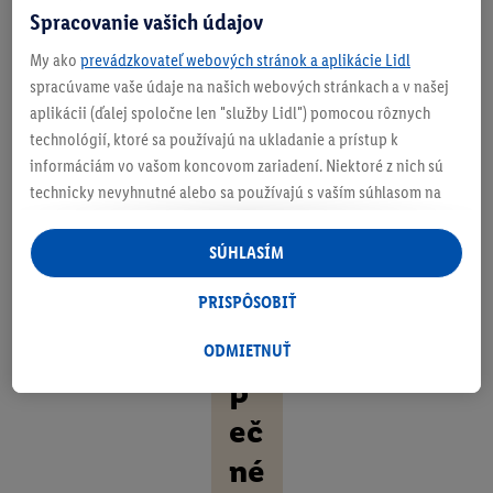
Spracovanie vašich údajov
P
My ako
prevádzkovateľ webových stránok a aplikácie Lidl
o
spracúvame vaše údaje na našich webových stránkach a v našej
h
aplikácii (ďalej spoločne len "služby Lidl") pomocou rôznych
technológií, ktoré sa používajú na ukladanie a prístup k
o
informáciám vo vašom koncovom zariadení. Niektoré z nich sú
dl
technicky nevyhnutné alebo sa používajú s vaším súhlasom na
pohodlné nastavenie, na zostavovanie štatistík alebo na
né
personalizovanú reklamu v rámci služieb Lidl aj mimo nich. Ak
SÚHLASÍM
.
ste účastníkom programu Lidl Plus, na tieto účely sa spracúvajú
aj údaje z vášho nákupného správania v obchode.
PRISPÔSOBIŤ
B
Ak tu udelíte svoj súhlas na účely personalizovanej reklamy a
ez
následne si vytvoríte účet Lidl Plus alebo sa prihlásite do svojho
ODMIETNUŤ
existujúceho účtu Lidl Plus, my a náš partner Criteo S.A. môžeme
p
tiež vytvoriť špeciálny online identifikátor z e-mailovej adresy,
eč
ktorú tam uvediete, aby sme vás mohli rozpoznať v službách
prevádzkovaných tretími stranami a zobrazovať vám
né
personalizovanú reklamu. Na tento účel môže byť vaša