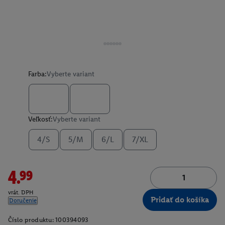
Farba:
Vyberte variant
Veľkosť:
Vyberte variant
4/S
5/M
6/L
7/XL
4.99
vrát. DPH
Pridať do košíka
Doručenie
Číslo produktu:
100394093