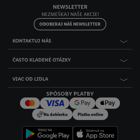
y
NEWSLETTER
údajov a Vašom práve kedykoľvek odvolať súhlas s účinnosťou
NEZMEŠKAJ NAŠE AKCIE!
do budúcnosti nájdete v našich
zásadách ochrany osobných
údajov
.
Imprint nájdete tu.
ODOBERAJ NÁŠ NEWSLETTER
KONTAKTUJ NÁS
ČASTO KLADENÉ OTÁZKY
VIAC OD LIDLA
SPÔSOBY PLATBY
Na dobierku
Platba online