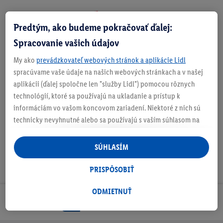
Predtým, ako budeme pokračovať ďalej:
Zistite svoju veľkosť
Spracovanie vašich údajov
My ako
prevádzkovateľ webových stránok a aplikácie Lidl
spracúvame vaše údaje na našich webových stránkach a v našej
aplikácii (ďalej spoločne len "služby Lidl") pomocou rôznych
O produkte
technológií, ktoré sa používajú na ukladanie a prístup k
informáciám vo vašom koncovom zariadení. Niektoré z nich sú
technicky nevyhnutné alebo sa používajú s vaším súhlasom na
pohodlné nastavenie, na zostavovanie štatistík alebo na
personalizovanú reklamu v rámci služieb Lidl aj mimo nich. Ak
SÚHLASÍM
ste účastníkom programu Lidl Plus, na tieto účely sa spracúvajú
aj údaje z vášho nákupného správania v obchode.
PRISPÔSOBIŤ
Ak tu udelíte svoj súhlas na účely personalizovanej reklamy a
následne si vytvoríte účet Lidl Plus alebo sa prihlásite do svojho
ODMIETNUŤ
Odoberaj Newsletter!
existujúceho účtu Lidl Plus, my a náš partner Criteo S.A. môžeme
tiež vytvoriť špeciálny online identifikátor z e-mailovej adresy,