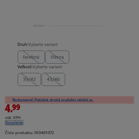
Druh:
Vyberte variant
farebná
čierna
Veľkosť:
Vyberte variant
39/42
43/46
Nedostupné! Podobné skvelé produkty nájdeš tu.
4.99
vrát. DPH
Doručenie
Číslo produktu:
100401072