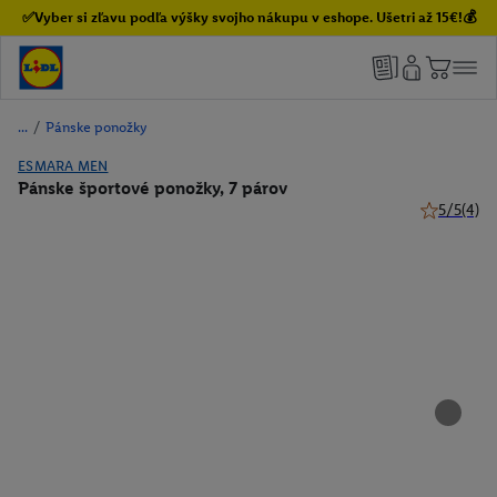
✅Vyber si zľavu podľa výšky svojho nákupu v eshope. Ušetri až 15€!💰
/
Pánske ponožky
ESMARA MEN
Pánske športové ponožky, 7 párov
5/5
(4)
5 z 5 hviez