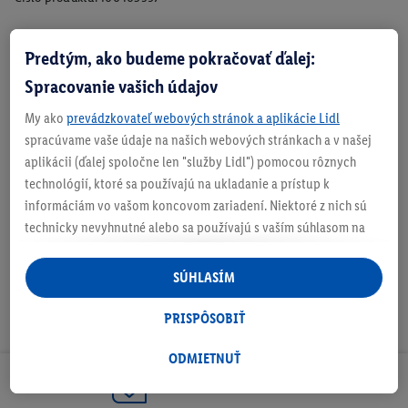
Predtým, ako budeme pokračovať ďalej:
Zistite svoju veľkosť
Spracovanie vašich údajov
My ako
prevádzkovateľ webových stránok a aplikácie Lidl
spracúvame vaše údaje na našich webových stránkach a v našej
aplikácii (ďalej spoločne len "služby Lidl") pomocou rôznych
O produkte
technológií, ktoré sa používajú na ukladanie a prístup k
informáciám vo vašom koncovom zariadení. Niektoré z nich sú
technicky nevyhnutné alebo sa používajú s vaším súhlasom na
pohodlné nastavenie, na zostavovanie štatistík alebo na
personalizovanú reklamu v rámci služieb Lidl aj mimo nich. Ak
SÚHLASÍM
ste účastníkom programu Lidl Plus, na tieto účely sa spracúvajú
aj údaje z vášho nákupného správania v obchode.
PRISPÔSOBIŤ
Ak tu udelíte svoj súhlas na účely personalizovanej reklamy a
následne si vytvoríte účet Lidl Plus alebo sa prihlásite do svojho
ODMIETNUŤ
existujúceho účtu Lidl Plus, my a náš partner Criteo S.A. môžeme
Odoberaj Newsletter!
tiež vytvoriť špeciálny online identifikátor z e-mailovej adresy,