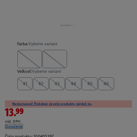
Farba:
Vyberte variant
Veľkosť:
Vyberte variant
41
42
43
44
45
46
Nedostupné! Podobné skvelé produkty nájdeš tu.
13.99
vrát. DPH
Doručenie
Číslo produktu:
100405397