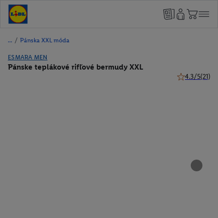
/
Pánska XXL móda
ESMARA MEN
Pánske teplákové rifľové bermudy XXL
4.3/5
(21)
4.3 z 5 hviezd