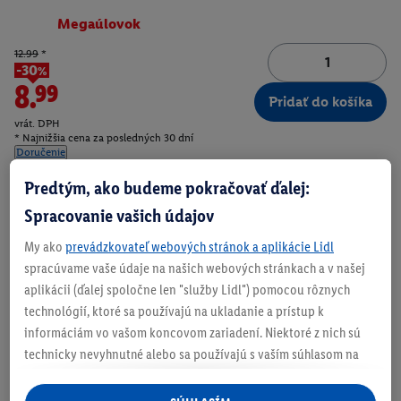
Megaúlovok
12.99
*
-30%
8.99
Pridať do košíka
vrát. DPH
* Najnižšia cena za posledných 30 dní
Doručenie
Číslo produktu:
100405895
Predtým, ako budeme pokračovať ďalej:
Spracovanie vašich údajov
My ako
prevádzkovateľ webových stránok a aplikácie Lidl
Zistite svoju veľkosť
spracúvame vaše údaje na našich webových stránkach a v našej
aplikácii (ďalej spoločne len "služby Lidl") pomocou rôznych
technológií, ktoré sa používajú na ukladanie a prístup k
informáciám vo vašom koncovom zariadení. Niektoré z nich sú
technicky nevyhnutné alebo sa používajú s vaším súhlasom na
O produkte
pohodlné nastavenie, na zostavovanie štatistík alebo na
personalizovanú reklamu v rámci služieb Lidl aj mimo nich. Ak