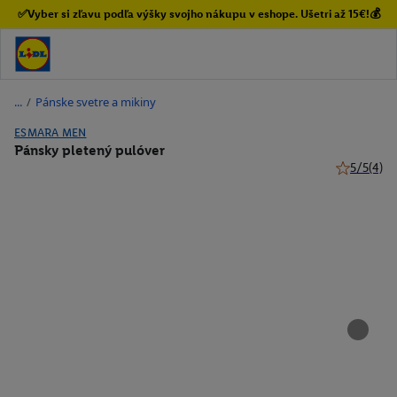
✅Vyber si zľavu podľa výšky svojho nákupu v eshope. Ušetri až 15€!💰
/
Pánske svetre a mikiny
ESMARA MEN
Pánsky pletený pulóver
5/5
(4)
5 z 5 hviez