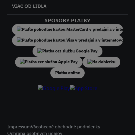
Kliknutím na možnosť "
Odmietnuť
" môžete povoliť iba používanie po
VIAC OD LIDLA
technológií. Kliknutím na "
Súhlasím
" vyjadríte súhlas so spracúvaním
vyššie uvedené účely. Ďalšie informácie vrátane informácií o dobe u
SPÔSOBY PLATBY
údajov a Vašom práve kedykoľvek odvolať súhlas s účinnosťou do bu
nájdete v našich
zásadách ochrany osobných údajov
.
Imprint nájdete 
Na dobierku
Platba online
Právne informácie
Impressum
Všeobecné obchodné podmienky
Ochrana osobných údajov