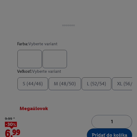
Farba:
Vyberte variant
Veľkosť:
Vyberte variant
S (44/46)
M (48/50)
L (52/54)
XL (56/5
Megaúlovok
9.99
*
-30%
6.99
Pridať do košíka