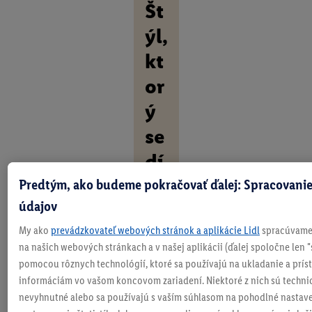
Št
ýl,
kt
or
ý
se
dí
Predtým, ako budeme pokračovať ďalej: Spracovanie
O
b
údajov
j
My ako
prevádzkovateľ webových stránok a aplikácie Lidl
spracúvame 
a
v
na našich webových stránkach a v našej aplikácii (ďalej spoločne len "
t
pomocou rôznych technológií, ktoré sa používajú na ukladanie a prís
e
informáciám vo vašom koncovom zariadení. Niektoré z nich sú techni
v
nevyhnutné alebo sa používajú s vaším súhlasom na pohodlné nastave
š