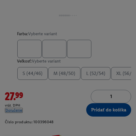
Farba:
Vyberte variant
Veľkosť:
Vyberte variant
S (44/46)
M (48/50)
L (52/54)
XL (56/5
27.99
vrát. DPH
Pridať do košíka
Doručenie
Číslo produktu:
100396048