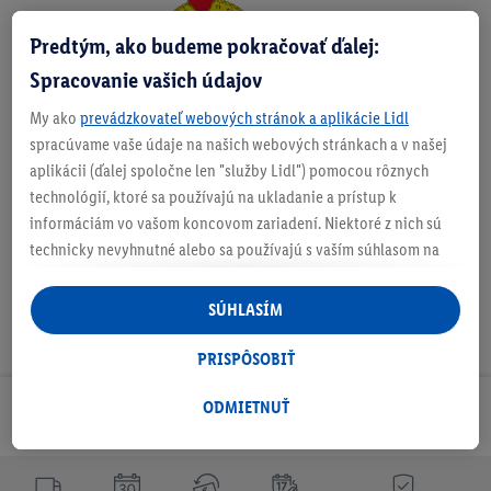
Predtým, ako budeme pokračovať ďalej:
Zistite svoju veľkosť
Spracovanie vašich údajov
My ako
prevádzkovateľ webových stránok a aplikácie Lidl
spracúvame vaše údaje na našich webových stránkach a v našej
O produkte
aplikácii (ďalej spoločne len "služby Lidl") pomocou rôznych
technológií, ktoré sa používajú na ukladanie a prístup k
informáciám vo vašom koncovom zariadení. Niektoré z nich sú
technicky nevyhnutné alebo sa používajú s vaším súhlasom na
pohodlné nastavenie, na zostavovanie štatistík alebo na
personalizovanú reklamu v rámci služieb Lidl aj mimo nich. Ak
SÚHLASÍM
ste účastníkom programu Lidl Plus, na tieto účely sa spracúvajú
aj údaje z vášho nákupného správania v obchode.
PRISPÔSOBIŤ
Ak tu udelíte svoj súhlas na účely personalizovanej reklamy a
následne si vytvoríte účet Lidl Plus alebo sa prihlásite do svojho
ODMIETNUŤ
Odoberaj Newsletter!
existujúceho účtu Lidl Plus, my a náš partner Criteo S.A. môžeme
tiež vytvoriť špeciálny online identifikátor z e-mailovej adresy,
ktorú tam uvediete, aby sme vás mohli rozpoznať v službách