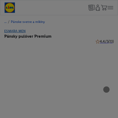
/
Pánske svetre a mikiny
ESMARA MEN
Pánsky pulóver Premium
4.4/5
(13)
4.4 z 5 hviezd