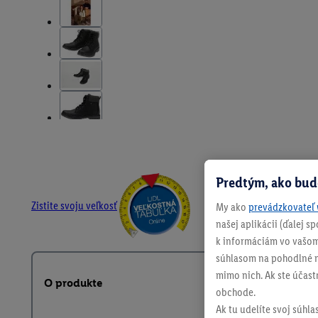
Predtým, ako bud
Zistite svoju veľkosť
My ako
prevádzkovateľ 
našej aplikácii (ďalej 
k informáciám vo vašom
súhlasom na pohodlné na
mimo nich. Ak ste účast
O produkte
obchode.
Ak tu udelíte svoj súhla