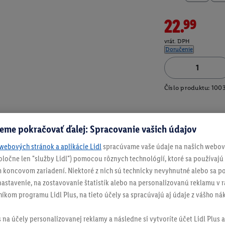
22.99
vrát. DPH
Doručenie
Číslo produktu:
100
eme pokračovať ďalej: Spracovanie vašich údajov
webových stránok a aplikácie Lidl
spracúvame vaše údaje na našich webový
spoločne len "služby Lidl") pomocou rôznych technológií, ktoré sa používajú
 koncovom zariadení. Niektoré z nich sú technicky nevyhnutné alebo sa po
stavenie, na zostavovanie štatistík alebo na personalizovanú reklamu v rá
níkom programu Lidl Plus, na tieto účely sa spracúvajú aj údaje z vášho n
s na účely personalizovanej reklamy a následne si vytvoríte účet Lidl Plus a