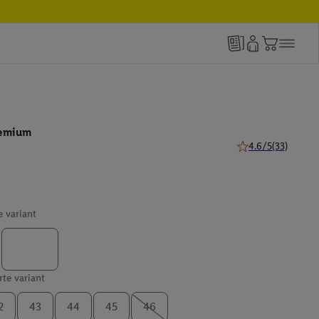
remium
4.6/5
(33)
4.6 z 5 hviezdičiek
e variant
te variant
2
43
44
45
46