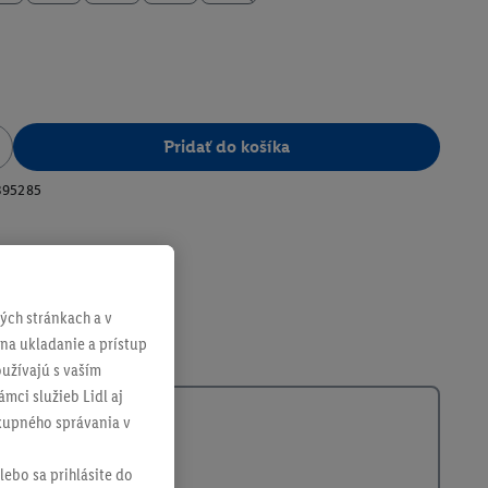
Pridať do košíka
395285
ch stránkach a v
 na ukladanie a prístup
užívajú s vaším
mci služieb Lidl aj
ákupného správania v
lebo sa prihlásite do