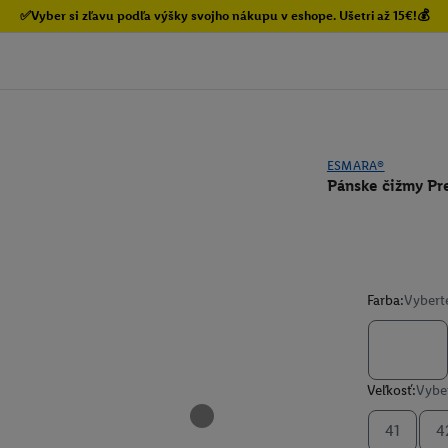
✅Vyber si zľavu podľa výšky svojho nákupu v eshope. Ušetri až 15€!💰
ESMARA®
Pánske čižmy P
Farba:
Vybert
Veľkosť:
Vyber
41
4