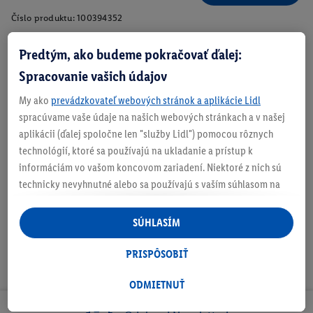
Číslo produktu:
100394352
Predtým, ako budeme pokračovať ďalej:
Spracovanie vašich údajov
Zistite svoju veľkosť
My ako
prevádzkovateľ webových stránok a aplikácie Lidl
spracúvame vaše údaje na našich webových stránkach a v našej
aplikácii (ďalej spoločne len "služby Lidl") pomocou rôznych
technológií, ktoré sa používajú na ukladanie a prístup k
O produkte
informáciám vo vašom koncovom zariadení. Niektoré z nich sú
technicky nevyhnutné alebo sa používajú s vaším súhlasom na
pohodlné nastavenie, na zostavovanie štatistík alebo na
personalizovanú reklamu v rámci služieb Lidl aj mimo nich. Ak
SÚHLASÍM
ste účastníkom programu Lidl Plus, na tieto účely sa spracúvajú
aj údaje z vášho nákupného správania v obchode.
PRISPÔSOBIŤ
Ak tu udelíte svoj súhlas na účely personalizovanej reklamy a
následne si vytvoríte účet Lidl Plus alebo sa prihlásite do svojho
ODMIETNUŤ
existujúceho účtu Lidl Plus, my a náš partner Criteo S.A. môžeme