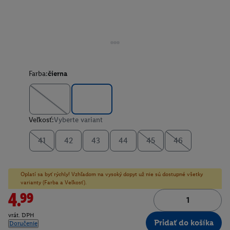
Farba:
čierna
Veľkosť:
Vyberte variant
41
42
43
44
45
46
Oplatí sa byť rýchly! Vzhľadom na vysoký dopyt už nie sú dostupné všetky
varianty (Farba a Veľkosť).
4.99
vrát. DPH
Pridať do košíka
Doručenie