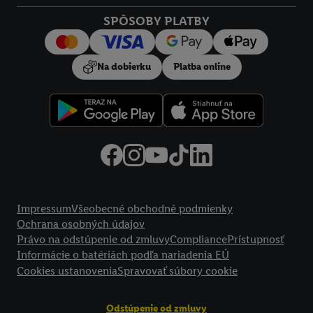
Kliknutím na možnosť "
Odmietnuť
" môžete povoliť iba
SPÔSOBY PLATBY
používanie potrebných technológií. Kliknutím na "
Súhlasím
"
vyjadríte súhlas so spracúvaním na všetky vyššie uvedené účely.
Ďalšie informácie vrátane informácií o dobe uchovávania
Na dobierku
Platba online
údajov a Vašom práve kedykoľvek odvolať súhlas s účinnosťou
do budúcnosti nájdete v našich
zásadách ochrany osobných
údajov
.
Imprint nájdete tu.
Právne informácie
Impressum
Všeobecné obchodné podmienky
Ochrana osobných údajov
Právo na odstúpenie od zmluvy
Compliance
Prístupnosť
Informácie o batériách podľa nariadenia EÚ
Cookies ustanovenia
Spravovať súbory cookie
Odstúpenie od zmluvy