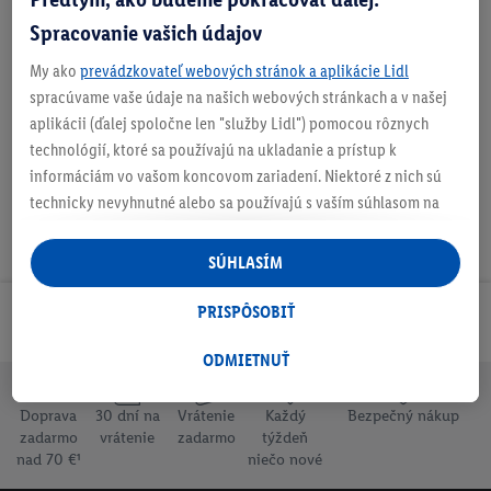
Spracovanie vašich údajov
My ako
prevádzkovateľ webových stránok a aplikácie Lidl
O produkte
spracúvame vaše údaje na našich webových stránkach a v našej
aplikácii (ďalej spoločne len "služby Lidl") pomocou rôznych
technológií, ktoré sa používajú na ukladanie a prístup k
informáciám vo vašom koncovom zariadení. Niektoré z nich sú
technicky nevyhnutné alebo sa používajú s vaším súhlasom na
pohodlné nastavenie, na zostavovanie štatistík alebo na
personalizovanú reklamu v rámci služieb Lidl aj mimo nich. Ak
SÚHLASÍM
ste účastníkom programu Lidl Plus, na tieto účely sa spracúvajú
aj údaje z vášho nákupného správania v obchode.
PRISPÔSOBIŤ
Odoberaj Newsletter!
Ak tu udelíte svoj súhlas na účely personalizovanej reklamy a
následne si vytvoríte účet Lidl Plus alebo sa prihlásite do svojho
ODMIETNUŤ
existujúceho účtu Lidl Plus, my a náš partner Criteo S.A. môžeme
tiež vytvoriť špeciálny online identifikátor z e-mailovej adresy,
Doprava
30 dní na
Vrátenie
Každý
Bezpečný nákup
ktorú tam uvediete, aby sme vás mohli rozpoznať v službách
zadarmo
vrátenie
zadarmo
týždeň
nad 70 €¹
niečo nové
prevádzkovaných tretími stranami a zobrazovať vám