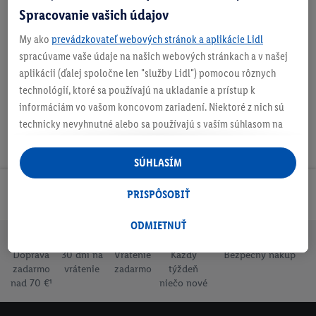
Spracovanie vašich údajov
O produkte
My ako
prevádzkovateľ webových stránok a aplikácie Lidl
spracúvame vaše údaje na našich webových stránkach a v našej
aplikácii (ďalej spoločne len "služby Lidl") pomocou rôznych
technológií, ktoré sa používajú na ukladanie a prístup k
informáciám vo vašom koncovom zariadení. Niektoré z nich sú
technicky nevyhnutné alebo sa používajú s vaším súhlasom na
pohodlné nastavenie, na zostavovanie štatistík alebo na
personalizovanú reklamu v rámci služieb Lidl aj mimo nich. Ak
SÚHLASÍM
ste účastníkom programu Lidl Plus, na tieto účely sa spracúvajú
aj údaje z vášho nákupného správania v obchode.
PRISPÔSOBIŤ
Odoberaj Newsletter!
Ak tu udelíte svoj súhlas na účely personalizovanej reklamy a
následne si vytvoríte účet Lidl Plus alebo sa prihlásite do svojho
ODMIETNUŤ
existujúceho účtu Lidl Plus, my a náš partner Criteo S.A. môžeme
Doprava
30 dní na
Vrátenie
Každý
Bezpečný nákup
tiež vytvoriť špeciálny online identifikátor z e-mailovej adresy,
zadarmo
vrátenie
zadarmo
týždeň
ktorú tam uvediete, aby sme vás mohli rozpoznať v službách
nad 70 €¹
niečo nové
prevádzkovaných tretími stranami a zobrazovať vám
personalizovanú reklamu. Na tento účel môže byť vaša