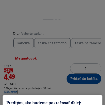
Druh:
Vyberte variant
kabelka
taška cez rameno
taška na rameno
Megaúlovok
5.99
*
-25%
4.49
Pridať do košíka
vrát. DPH
* Najnižšia cena za posledných 30 dní
Doručenie
Číslo produktu:
100400516
Predtým, ako budeme pokračovať ďalej: