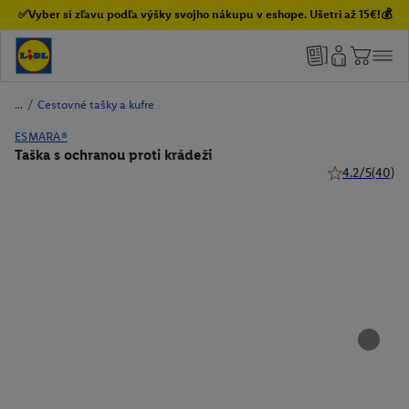
✅Vyber si zľavu podľa výšky svojho nákupu v eshope. Ušetri až 15€!💰
/
Cestovné tašky a kufre
ESMARA®
Taška s ochranou proti krádeži
4.2/5
(40)
4.2 z 5 hviezdi