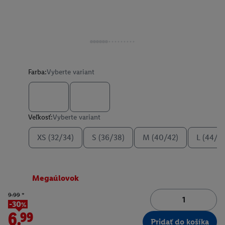
Farba:
Vyberte variant
Veľkosť:
Vyberte variant
XS (32/34)
S (36/38)
M (40/42)
L (44/4
Megaúlovok
9.99
*
-30%
6.99
Pridať do košíka