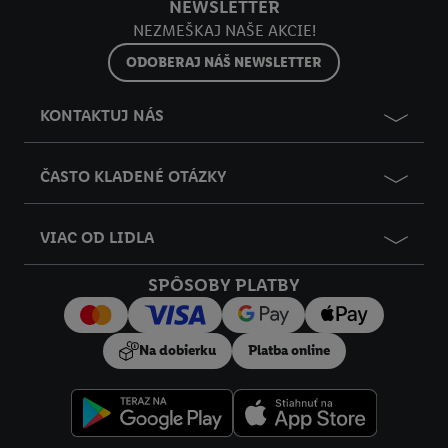
NEWSLETTER
údajov a Vašom práve kedykoľvek odvolať súhlas s účinnosťou
NEZMEŠKAJ NAŠE AKCIE!
do budúcnosti nájdete v našich
zásadách ochrany osobných
údajov
.
Imprint nájdete tu.
ODOBERAJ NÁŠ NEWSLETTER
KONTAKTUJ NÁS
ČASTO KLADENÉ OTÁZKY
VIAC OD LIDLA
SPÔSOBY PLATBY
Na dobierku
Platba online