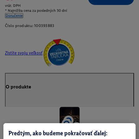
vrát. DPH
* Najnižšia cena za posledných 30 dní
Doručenie
Číslo produktu:
100393883
Zistite svoju veľkosť
O produkte
Predtým, ako budeme pokračovať ďalej: