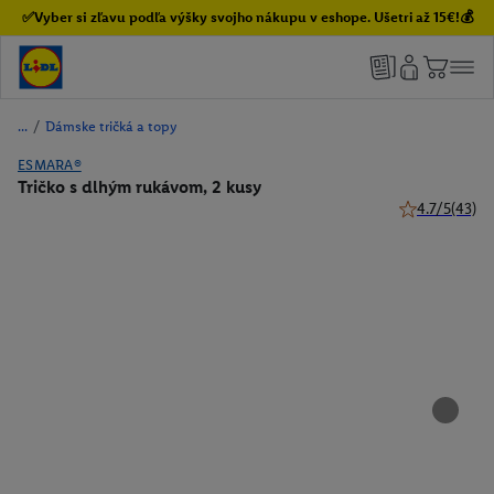
✅Vyber si zľavu podľa výšky svojho nákupu v eshope. Ušetri až 15€!💰
/
Dámske tričká a topy
ESMARA®
Tričko s dlhým rukávom, 2 kusy
4.7/5
(43)
4.7 z 5 hviezd