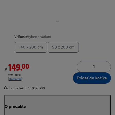
Veľkosť:
Vyberte variant
140 x 200 cm
90 x 200 cm
149.00
od
vrát. DPH
Pridať do košíka
Doručenie
Číslo produktu:
100396293
O produkte