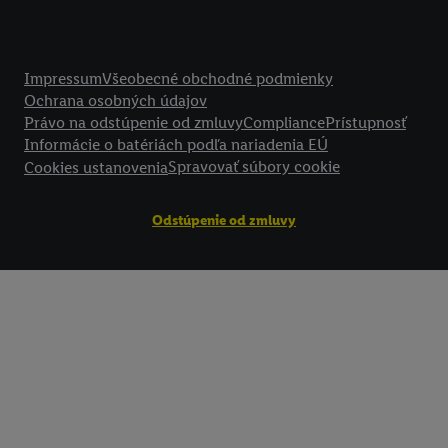
vyššie uvedené účely. Ďalšie informácie vrátane informácií o dobe u
údajov a Vašom práve kedykoľvek odvolať súhlas s účinnosťou do bu
Právne informácie
nájdete v našich
zásadách ochrany osobných údajov
.
Imprint nájdete 
Impressum
Všeobecné obchodné podmienky
Ochrana osobných údajov
Právo na odstúpenie od zmluvy
Compliance
Prístupnosť
Informácie o batériách podľa nariadenia EÚ
Spravovať súbory cookie
Cookies ustanovenia
Odstúpenie od zmluvy