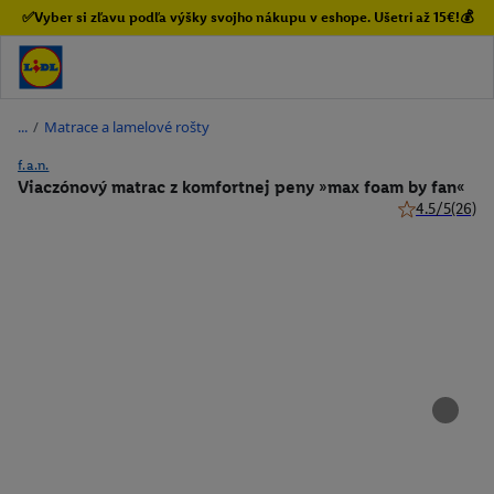
✅Vyber si zľavu podľa výšky svojho nákupu v eshope. Ušetri až 15€!💰
/
Matrace a lamelové rošty
f.a.n.
Viaczónový matrac z komfortnej peny »max foam by fan«
4.5/5
(26)
4.5 z 5 hviezd