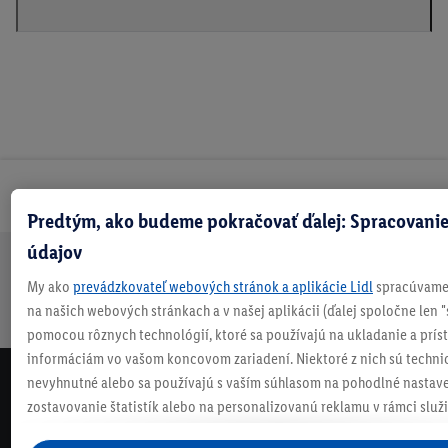
Odoberaj Newsletter!
Predtým, ako budeme pokračovať ďalej: Spracovanie
údajov
Doprava
30 dní na
Vrátenie
Každý
Bezpečný nákup
My ako
prevádzkovateľ webových stránok a aplikácie Lidl
spracúvame 
zadarmo
vrátenie
zadarmo
týždeň
na našich webových stránkach a v našej aplikácii (ďalej spoločne len "
nad 70 €¹
niečo nové
pomocou rôznych technológií, ktoré sa používajú na ukladanie a prís
informáciám vo vašom koncovom zariadení. Niektoré z nich sú techni
nevyhnutné alebo sa používajú s vaším súhlasom na pohodlné nastave
NEWSLETTER
zostavovanie štatistík alebo na personalizovanú reklamu v rámci služi
NEZMEŠKAJ NAŠE AKCIE!
mimo nich. Ak ste účastníkom programu Lidl Plus, na tieto účely sa sp
ODOBERAJ NÁŠ NEWSLETTER