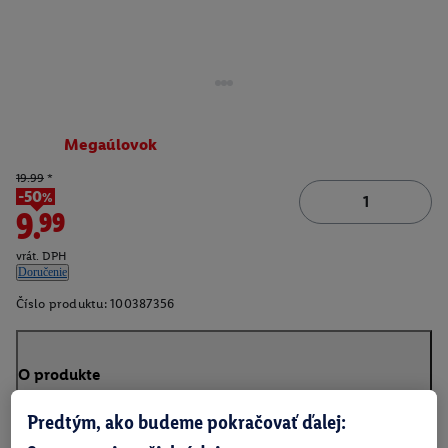
Megaúlovok
19.99
*
-50%
9.99
vrát. DPH
Doručenie
Číslo produktu:
100387356
O produkte
Predtým, ako budeme pokračovať ďalej: