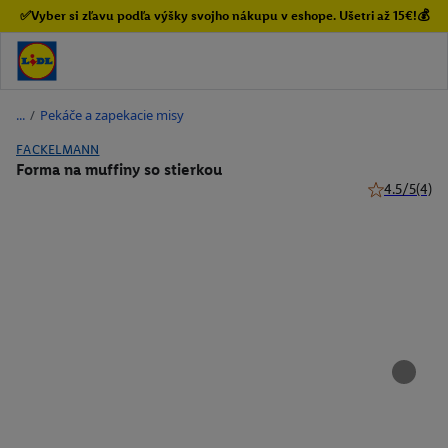
✅Vyber si zľavu podľa výšky svojho nákupu v eshope. Ušetri až 15€!💰
/
Pekáče a zapekacie misy
FACKELMANN
Forma na muffiny so stierkou
4.5/5
(4)
4.5 z 5 hviez