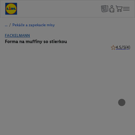
/
Pekáče a zapekacie misy
FACKELMANN
Forma na muffiny so stierkou
4.5/5
(4)
4.5 z 5 hviez