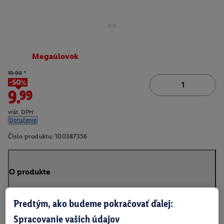
Megaúlovok
19.99
*
-50%
9.99
vrát. DPH
Doručenie
Číslo produktu:
100387356
O produkte
Predtým, ako budeme pokračovať ďalej:
Spracovanie vašich údajov