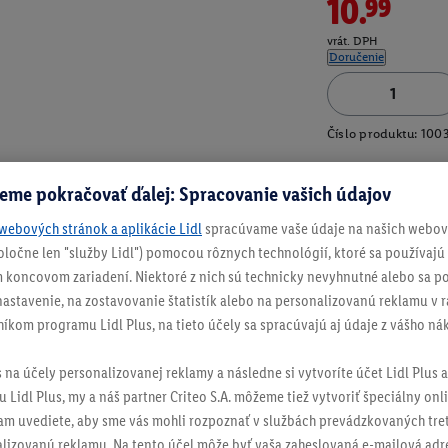
10.99
vrát. DPH
Doručenie
Číslo produktu:
100
eme pokračovať ďalej: Spracovanie vašich údajov
webových stránok a aplikácie Lidl
spracúvame vaše údaje na našich webový
spoločne len "služby Lidl") pomocou rôznych technológií, ktoré sa používajú
 koncovom zariadení. Niektoré z nich sú technicky nevyhnutné alebo sa po
stavenie, na zostavovanie štatistík alebo na personalizovanú reklamu v rá
níkom programu Lidl Plus, na tieto účely sa spracúvajú aj údaje z vášho n
s na účely personalizovanej reklamy a následne si vytvoríte účet Lidl Plus a
 Lidl Plus, my a náš partner Criteo S.A. môžeme tiež vytvoriť špeciálny onli
tam uvediete, aby sme vás mohli rozpoznať v službách prevádzkovaných tre
izovanú reklamu. Na tento účel môže byť vaša zaheslovaná e-mailová adre