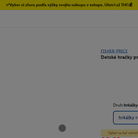
✅Vyber si zľavu podľa výšky svojho nákupu v eshope. Ušetri až 15€!💰
FISHER-PRICE
Detské hračky p
Druh:
hrkálk
hrkálky 
Oplatí sa byť rýchl