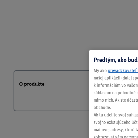
Predtým, ako bud
My ako
prevádzkovateľ 
našej aplikácii (ďalej 
O produkte
k informáciám vo vašom
súhlasom na pohodlné na
mimo nich. Ak ste účast
obchode.
Ak tu udelíte svoj súhla
svojho existujúceho účtu
mailovej adresy, ktorú 
zobrazovať vám personal