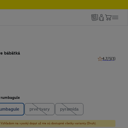
re bábätká
4.7/5
(3)
4.7 z 5 hviezdičie
y rumbagule
rumbagule
prvé tvary
pyramída
y! Vzhľadom na vysoký dopyt už nie sú dostupné všetky varianty (Druh).