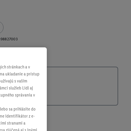
398827003
ch stránkach a v
 na ukladanie a prístup
užívajú s vaším
mci služieb Lidl aj
ákupného správania v
lebo sa prihlásite do
ne identifikátor z e-
tími stranami a
sa zlúčená aj s inými