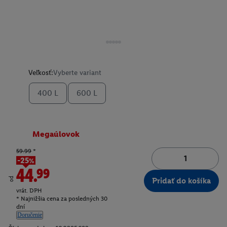
Veľkosť:
Vyberte variant
400 L
600 L
Megaúlovok
59.99
*
-25%
44.99
od
Pridať do košíka
vrát. DPH
* Najnižšia cena za posledných 30
dní
Doručenie