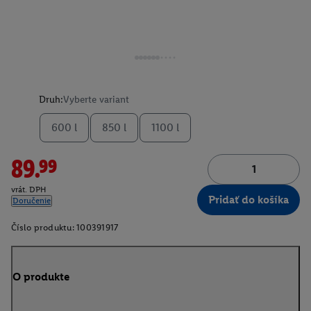
Druh:
Vyberte variant
600 l
850 l
1100 l
89.99
vrát. DPH
Pridať do košíka
Doručenie
Číslo produktu:
100391917
O produkte