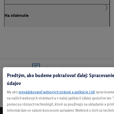
Na stiahnutie
Odoberaj Newsletter!
Predtým, ako budeme pokračovať ďalej: Spracovanie
údajov
Doprava
30 dní na
Vrátenie
Každý
Bezpečný nákup
My ako
prevádzkovateľ webových stránok a aplikácie Lidl
spracúvame 
zadarmo
vrátenie
zadarmo
týždeň
na našich webových stránkach a v našej aplikácii (ďalej spoločne len "
nad 70 €¹
niečo nové
pomocou rôznych technológií, ktoré sa používajú na ukladanie a prís
informáciám vo vašom koncovom zariadení. Niektoré z nich sú techni