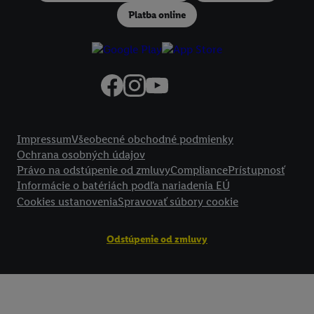
podmienkach spracúvania osobných údajov.
Platba online
Kliknutím na možnosť "
Odmietnuť
" môžete povoliť iba používanie po
technológií. Kliknutím na "
Súhlasím
" vyjadríte súhlas so spracúvaním
vyššie uvedené účely. Ďalšie informácie vrátane informácií o dobe u
údajov a Vašom práve kedykoľvek odvolať súhlas s účinnosťou do bu
nájdete v našich
zásadách ochrany osobných údajov
.
Imprint nájdete 
Právne informácie
Impressum
Všeobecné obchodné podmienky
Ochrana osobných údajov
Právo na odstúpenie od zmluvy
Compliance
Prístupnosť
Informácie o batériách podľa nariadenia EÚ
Cookies ustanovenia
Spravovať súbory cookie
Odstúpenie od zmluvy