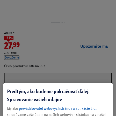
40.99
*
-31%
27.99
Upozornite ma
vrát. DPH
Doručenie
Číslo produktu:
100347907
O produkte
Predtým, ako budeme pokračovať ďalej:
Spracovanie vašich údajov
My ako
prevádzkovateľ webových stránok a aplikácie Lidl
spracúvame vaše údaje na našich webových stránkach a v našej