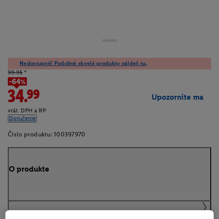
Nedostupné! Podobné skvelé produkty nájdeš tu.
99.95
*
-64%
34.99
Upozornite ma
vrát. DPH a RP
Doručenie
Číslo produktu:
100397970
O produkte