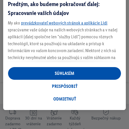
Informácie o batériách podľa nariadenia EÚ o
Predtým, ako budeme pokračovať ďalej:
batériách
Spracovanie vašich údajov
My ako
prevádzkovateľ webových stránok a aplikácie Lidl
spracúvame vaše údaje na našich webových stránkach a v našej
Na stiahnutie
aplikácii (ďalej spoločne len "služby Lidl") pomocou rôznych
technológií, ktoré sa používajú na ukladanie a prístup k
informáciám vo vašom koncovom zariadení. Niektoré z nich sú
technicky nevyhnutné alebo sa používajú s vaším súhlasom na
pohodlné nastavenie, na zostavovanie štatistík alebo na
personalizovanú reklamu v rámci služieb Lidl aj mimo nich. Ak
SÚHLASÍM
ste účastníkom programu Lidl Plus, na tieto účely sa spracúvajú
aj údaje z vášho nákupného správania v obchode.
PRISPÔSOBIŤ
Ak tu udelíte svoj súhlas na účely personalizovanej reklamy a
Odoberaj Newsletter!
následne si vytvoríte účet Lidl Plus alebo sa prihlásite do svojho
ODMIETNUŤ
existujúceho účtu Lidl Plus, my a náš partner Criteo S.A. môžeme
tiež vytvoriť špeciálny online identifikátor z e-mailovej adresy,
Doprava
30 dní na
Vrátenie
Každý
Bezpečný nákup
ktorú tam uvediete, aby sme vás mohli rozpoznať v službách
zadarmo
vrátenie
zadarmo
týždeň
prevádzkovaných tretími stranami a zobrazovať vám