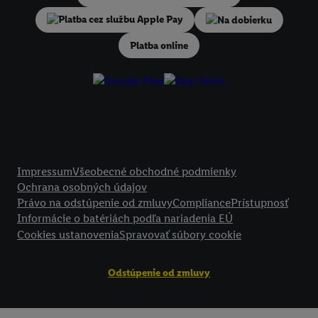
V časti "
Prispôsobiť
" môžete povoliť jednotlivé účely a nájsť ďalšie in
Na dobierku
podmienkach spracúvania osobných údajov.
Platba online
Kliknutím na možnosť "
Odmietnuť
" môžete povoliť iba používanie po
technológií. Kliknutím na "
Súhlasím
" vyjadríte súhlas so spracúvaním
vyššie uvedené účely. Ďalšie informácie vrátane informácií o dobe u
údajov a Vašom práve kedykoľvek odvolať súhlas s účinnosťou do bu
nájdete v našich
zásadách ochrany osobných údajov
.
Imprint nájdete 
Právne informácie
Impressum
Všeobecné obchodné podmienky
Ochrana osobných údajov
Právo na odstúpenie od zmluvy
Compliance
Prístupnosť
Informácie o batériách podľa nariadenia EÚ
Cookies ustanovenia
Spravovať súbory cookie
Odstúpenie od zmluvy