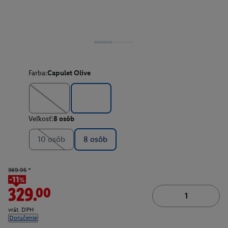
Farba:
Capulet Olive
Veľkosť:
8 osôb
10 osôb
8 osôb
369.95
*
-11%
329.00
vrát. DPH
Doručenie