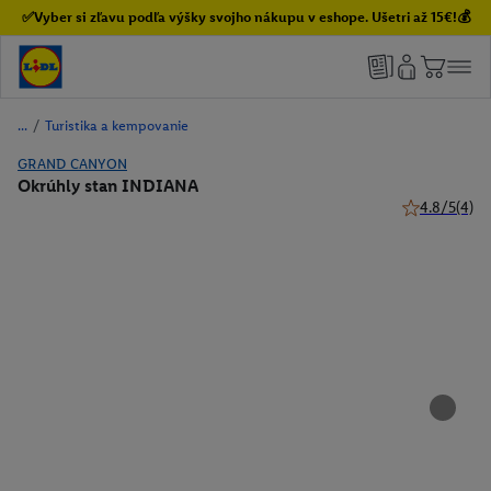
✅Vyber si zľavu podľa výšky svojho nákupu v eshope. Ušetri až 15€!💰
/
Turistika a kempovanie
GRAND CANYON
Okrúhly stan INDIANA
4.8/5
(4)
4.8 z 5 hviez