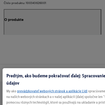
Číslo produktu:
100343626001
O produkte
Odoberaj Newsletter!
Predtým, ako budeme pokračovať ďalej: Spracovanie
údajov
My ako
prevádzkovateľ webových stránok a aplikácie Lidl
spracúvame 
Doprava
30 dní na
Vrátenie
Každý
Bezpečný nákup
na našich webových stránkach a v našej aplikácii (ďalej spoločne len "
zadarmo
vrátenie
zadarmo
týždeň
pomocou rôznych technológií, ktoré sa používajú na ukladanie a prís
nad 70 €¹
niečo nové