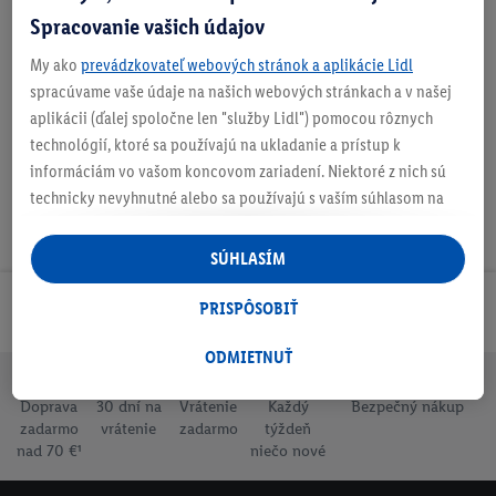
Spracovanie vašich údajov
My ako
prevádzkovateľ webových stránok a aplikácie Lidl
Na stiahnutie
spracúvame vaše údaje na našich webových stránkach a v našej
aplikácii (ďalej spoločne len "služby Lidl") pomocou rôznych
technológií, ktoré sa používajú na ukladanie a prístup k
informáciám vo vašom koncovom zariadení. Niektoré z nich sú
technicky nevyhnutné alebo sa používajú s vaším súhlasom na
pohodlné nastavenie, na zostavovanie štatistík alebo na
personalizovanú reklamu v rámci služieb Lidl aj mimo nich. Ak
SÚHLASÍM
ste účastníkom programu Lidl Plus, na tieto účely sa spracúvajú
aj údaje z vášho nákupného správania v obchode.
PRISPÔSOBIŤ
Odoberaj Newsletter!
Ak tu udelíte svoj súhlas na účely personalizovanej reklamy a
následne si vytvoríte účet Lidl Plus alebo sa prihlásite do svojho
ODMIETNUŤ
existujúceho účtu Lidl Plus, my a náš partner Criteo S.A. môžeme
Doprava
30 dní na
Vrátenie
Každý
Bezpečný nákup
tiež vytvoriť špeciálny online identifikátor z e-mailovej adresy,
zadarmo
vrátenie
zadarmo
týždeň
ktorú tam uvediete, aby sme vás mohli rozpoznať v službách
nad 70 €¹
niečo nové
prevádzkovaných tretími stranami a zobrazovať vám
personalizovanú reklamu. Na tento účel môže byť vaša