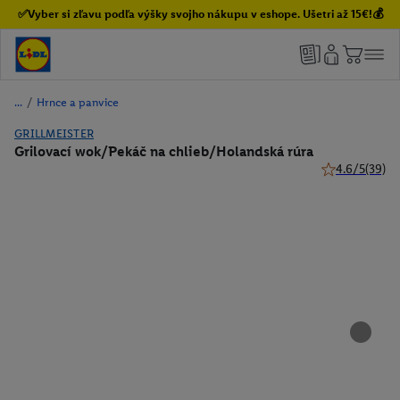
✅Vyber si zľavu podľa výšky svojho nákupu v eshope. Ušetri až 15€!💰
/
Hrnce a panvice
GRILLMEISTER
Grilovací wok/Pekáč na chlieb/Holandská rúra
4.6/5
(39)
4.6 z 5 hviezd