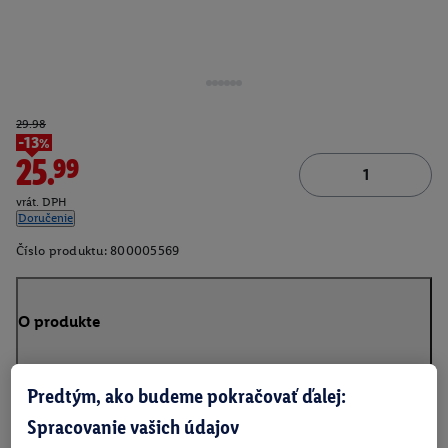
29.98
-13%
25.99
vrát. DPH
Doručenie
Číslo produktu:
800005569
O produkte
Predtým, ako budeme pokračovať ďalej:
Spracovanie vašich údajov
Obsah balenia