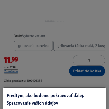
Druh:
Vyberte variant
grilovacia panvica
grilovacia tácka malá, 2 kusy
11.99
vrát. DPH
Pridať do košíka
Doručenie
Číslo produktu:
100401358
Predtým, ako budeme pokračovať ďalej:
O produkte
Spracovanie vašich údajov