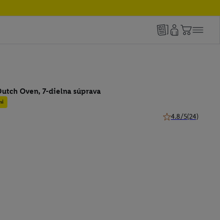
Dutch Oven, 7-dielna súprava
mi
4.8/5
(24)
4.8 z 5 hviezdičiek