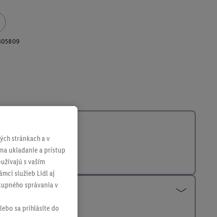
405809
ch stránkach a v
 na ukladanie a prístup
užívajú s vaším
mci služieb Lidl aj
ákupného správania v
lebo sa prihlásite do