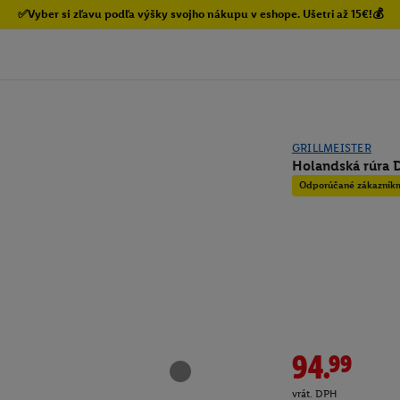
✅Vyber si zľavu podľa výšky svojho nákupu v eshope. Ušetri až 15€!💰
GRILLMEISTER
Holandská rúra 
Odporúčané zákazník
94.99
vrát. DPH