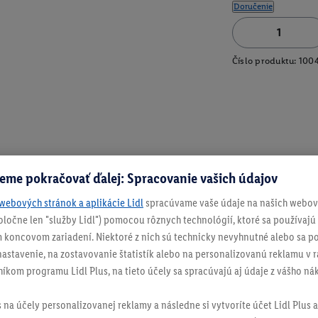
Doručenie
Číslo produktu:
100
eme pokračovať ďalej: Spracovanie vašich údajov
webových stránok a aplikácie Lidl
spracúvame vaše údaje na našich webový
spoločne len "služby Lidl") pomocou rôznych technológií, ktoré sa používajú
 koncovom zariadení. Niektoré z nich sú technicky nevyhnutné alebo sa po
stavenie, na zostavovanie štatistík alebo na personalizovanú reklamu v rá
níkom programu Lidl Plus, na tieto účely sa spracúvajú aj údaje z vášho n
s na účely personalizovanej reklamy a následne si vytvoríte účet Lidl Plus a