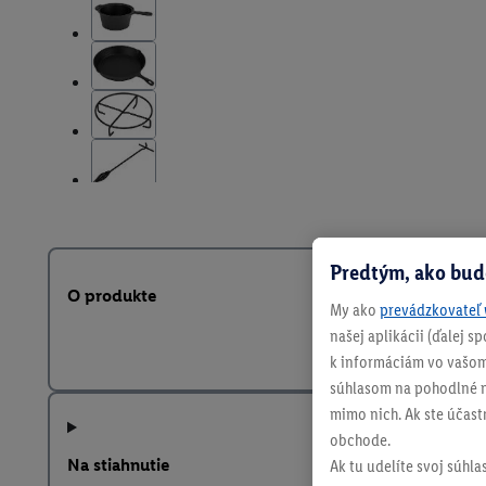
Predtým, ako bud
O produkte
My ako
prevádzkovateľ 
našej aplikácii (ďalej 
k informáciám vo vašom
súhlasom na pohodlné na
mimo nich. Ak ste účast
obchode.
Na stiahnutie
Ak tu udelíte svoj súhla