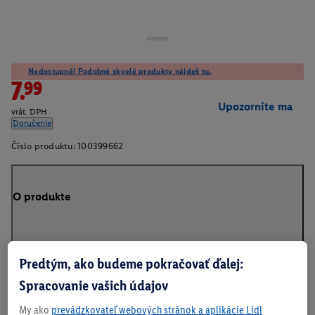
Nedostupné! Podobné skvelé produkty nájdeš tu.
7.99
Upozornite ma
vrát. DPH
Doručenie
Číslo produktu:
100399662
O produkte
Predtým, ako budeme pokračovať ďalej:
Na stiahnutie
Spracovanie vašich údajov
My ako
prevádzkovateľ webových stránok a aplikácie Lidl