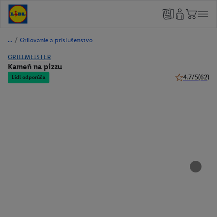
/
Grilovanie a príslušenstvo
GRILLMEISTER
Kameň na pizzu
4.7/5
(62)
Lidl odporúča
4.7 z 5 hviezd