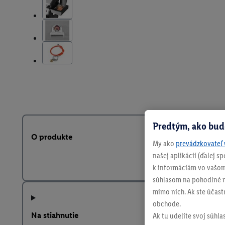
Predtým, ako bud
O produkte
My ako
prevádzkovateľ 
našej aplikácii (ďalej 
k informáciám vo vašom
súhlasom na pohodlné na
mimo nich. Ak ste účast
obchode.
Na stiahnutie
Ak tu udelíte svoj súhla