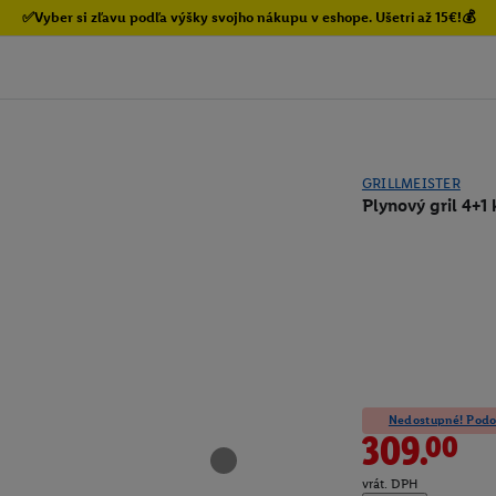
✅Vyber si zľavu podľa výšky svojho nákupu v eshope. Ušetri až 15€!💰
GRILLMEISTER
Plynový gril 4+1
Nedostupné! Podob
309.00
vrát. DPH