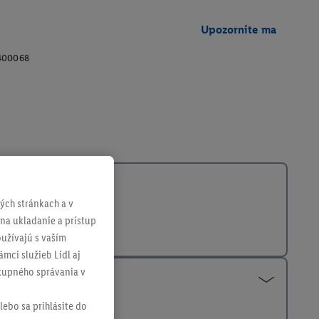
Upozornite ma
400068
ch stránkach a v
 na ukladanie a prístup
užívajú s vaším
mci služieb Lidl aj
ákupného správania v
lebo sa prihlásite do