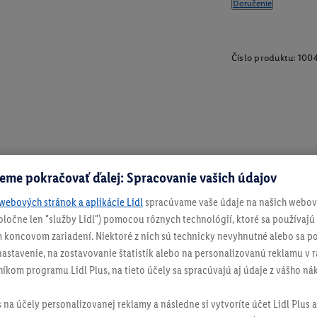
Doručenie
Číslo produktu:
100
eme pokračovať ďalej: Spracovanie vašich údajov
webových stránok a aplikácie Lidl
spracúvame vaše údaje na našich webový
spoločne len "služby Lidl") pomocou rôznych technológií, ktoré sa používajú
 koncovom zariadení. Niektoré z nich sú technicky nevyhnutné alebo sa po
stavenie, na zostavovanie štatistík alebo na personalizovanú reklamu v rá
níkom programu Lidl Plus, na tieto účely sa spracúvajú aj údaje z vášho n
s na účely personalizovanej reklamy a následne si vytvoríte účet Lidl Plus a