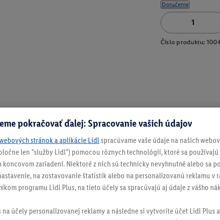
Doručenie
Číslo produktu:
100
eme pokračovať ďalej: Spracovanie vašich údajov
webových stránok a aplikácie Lidl
spracúvame vaše údaje na našich webový
spoločne len "služby Lidl") pomocou rôznych technológií, ktoré sa používajú
 koncovom zariadení. Niektoré z nich sú technicky nevyhnutné alebo sa po
stavenie, na zostavovanie štatistík alebo na personalizovanú reklamu v rá
níkom programu Lidl Plus, na tieto účely sa spracúvajú aj údaje z vášho n
s na účely personalizovanej reklamy a následne si vytvoríte účet Lidl Plus a