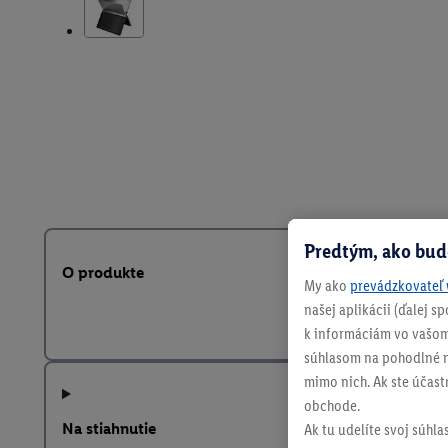
Predtým, ako bud
O produkte
My ako
prevádzkovateľ 
našej aplikácii (ďalej 
k informáciám vo vašom
súhlasom na pohodlné na
mimo nich. Ak ste účast
obchode.
Na stiahnutie
Ak tu udelíte svoj súhla