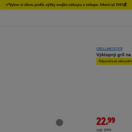
✅Vyber si zľavu podľa výšky svojho nákupu v eshope. Ušetri až 15€!💰
GRILLMEISTER
Výklopný gril na
Odporúčané zákazník
22.99
vrát. DPH