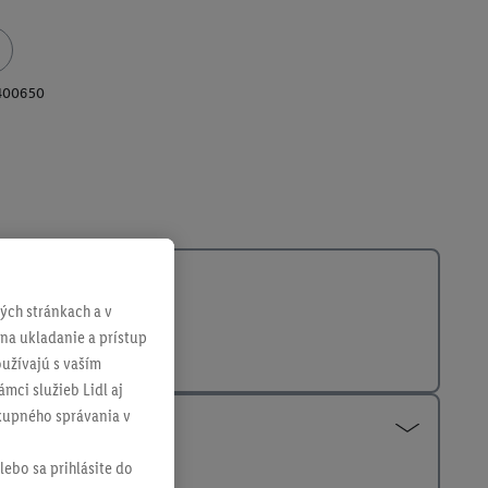
400650
ch stránkach a v
 na ukladanie a prístup
užívajú s vaším
mci služieb Lidl aj
ákupného správania v
lebo sa prihlásite do