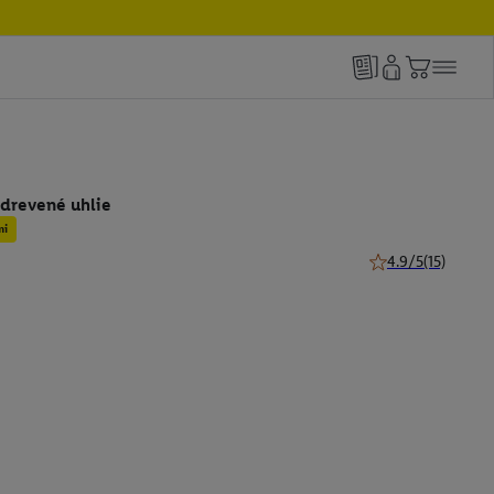
 drevené uhlie
mi
4.9/5
(15)
4.9 z 5 hviezdičiek