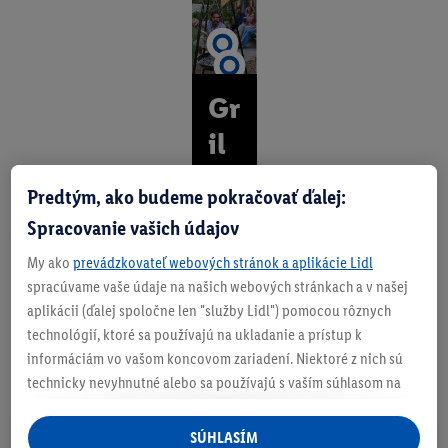
Gr
il
ov
Predtým, ako budeme pokračovať ďalej:
an
Spracovanie vašich údajov
ie
My ako
prevádzkovateľ webových stránok a aplikácie Lidl
s
spracúvame vaše údaje na našich webových stránkach a v našej
aplikácii (ďalej spoločne len "služby Lidl") pomocou rôznych
ch
technológií, ktoré sa používajú na ukladanie a prístup k
uť
informáciám vo vašom koncovom zariadení. Niektoré z nich sú
technicky nevyhnutné alebo sa používajú s vaším súhlasom na
o
pohodlné nastavenie, na zostavovanie štatistík alebo na
u
personalizovanú reklamu v rámci služieb Lidl aj mimo nich. Ak
SÚHLASÍM