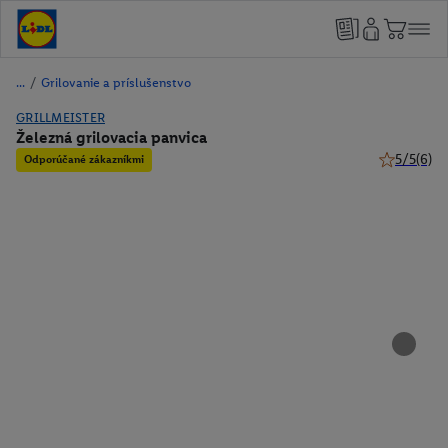
/
Grilovanie a príslušenstvo
GRILLMEISTER
Železná grilovacia panvica
5/5
(6)
Odporúčané zákazníkmi
5 z 5 hviez