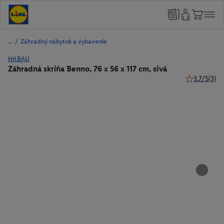
/
Záhradný nábytok a vybavenie
HABAU
Záhradná skriňa Benno, 76 x 56 x 117 cm, sivá
3.7/5
(3)
3.7 z 5 hviez