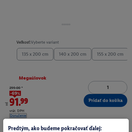
Veľkosť:
Vyberte variant
135 x 200 cm
140 x 200 cm
155 x 200 cm
Megaúlovok
299.00
*
-69%
91.99
Pridať do košíka
od
vrát. DPH
Doručenie
Číslo produktu:
100061716
Predtým, ako budeme pokračovať ďalej: