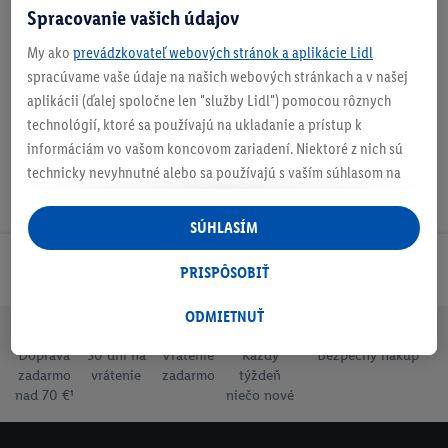
Spracovanie vašich údajov
O produkte
My ako
prevádzkovateľ webových stránok a aplikácie Lidl
spracúvame vaše údaje na našich webových stránkach a v našej
aplikácii (ďalej spoločne len "služby Lidl") pomocou rôznych
technológií, ktoré sa používajú na ukladanie a prístup k
informáciám vo vašom koncovom zariadení. Niektoré z nich sú
technicky nevyhnutné alebo sa používajú s vaším súhlasom na
pohodlné nastavenie, na zostavovanie štatistík alebo na
personalizovanú reklamu v rámci služieb Lidl aj mimo nich. Ak
SÚHLASÍM
ste účastníkom programu Lidl Plus, na tieto účely sa spracúvajú
aj údaje z vášho nákupného správania v obchode.
Odoberaj Newsletter!
PRISPÔSOBIŤ
Ak tu udelíte svoj súhlas na účely personalizovanej reklamy a
následne si vytvoríte účet Lidl Plus alebo sa prihlásite do svojho
ODMIETNUŤ
existujúceho účtu Lidl Plus, my a náš partner Criteo S.A. môžeme
Doprava
30 dní na
Vrátenie
Každý
Bezpečný nákup
tiež vytvoriť špeciálny online identifikátor z e-mailovej adresy,
zadarmo
vrátenie
zadarmo
týždeň
ktorú tam uvediete, aby sme vás mohli rozpoznať v službách
nad 70 €¹
niečo nové
prevádzkovaných tretími stranami a zobrazovať vám
personalizovanú reklamu. Na tento účel môže byť vaša