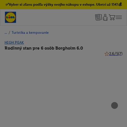
✅Vyber si zľavu podľa výšky svojho nákupu v eshope. Ušetri až 15€!💰
/
Turistika a kempovanie
HIGH PEAK
Rodinný stan pre 6 osôb Borgholm 6.0
2.6/5
(7)
2.6 z 5 hviez