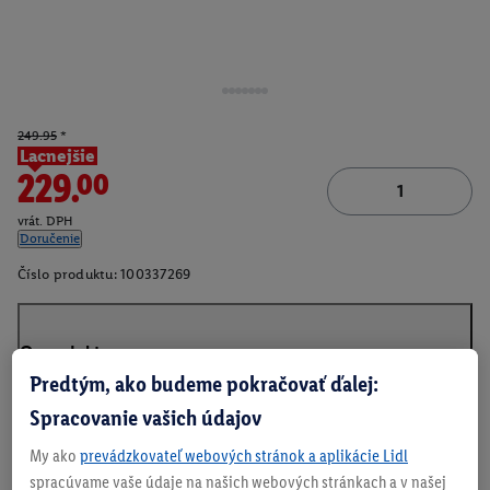
249.95
*
Lacnejšie
229.00
vrát. DPH
Doručenie
Číslo produktu:
100337269
O produkte
Predtým, ako budeme pokračovať ďalej:
Spracovanie vašich údajov
My ako
prevádzkovateľ webových stránok a aplikácie Lidl
spracúvame vaše údaje na našich webových stránkach a v našej