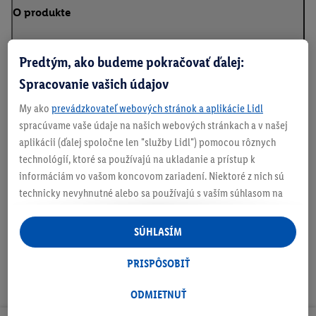
O produkte
Predtým, ako budeme pokračovať ďalej:
Vďaka svojim premysleným funkciám a robustným
materiálom je ideálnym spoločníkom pre deti od 4 do 14
Spracovanie vašich údajov
rokov
My ako
prevádzkovateľ webových stránok a aplikácie Lidl
Max. nosnosť: cca 80 kg
spracúvame vaše údaje na našich webových stránkach a v našej
aplikácii (ďalej spoločne len "služby Lidl") pomocou rôznych
technológií, ktoré sa používajú na ukladanie a prístup k
informáciám vo vašom koncovom zariadení. Niektoré z nich sú
Na stiahnutie
technicky nevyhnutné alebo sa používajú s vaším súhlasom na
pohodlné nastavenie, na zostavovanie štatistík alebo na
personalizovanú reklamu v rámci služieb Lidl aj mimo nich. Ak
SÚHLASÍM
ste účastníkom programu Lidl Plus, na tieto účely sa spracúvajú
aj údaje z vášho nákupného správania v obchode.
PRISPÔSOBIŤ
Ak tu udelíte svoj súhlas na účely personalizovanej reklamy a
následne si vytvoríte účet Lidl Plus alebo sa prihlásite do svojho
ODMIETNUŤ
existujúceho účtu Lidl Plus, my a náš partner Criteo S.A. môžeme