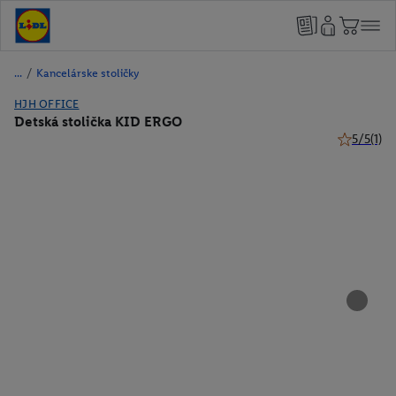
/
Kancelárske stoličky
HJH OFFICE
Detská stolička KID ERGO
5/5
(1)
5 z 5 hviez