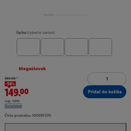
Farba:
Vyberte variant
Megaúlovok
360.00
*
-58%
149.00
Pridať do košíka
vrát. DPH
Doručenie
Číslo produktu:
100397270