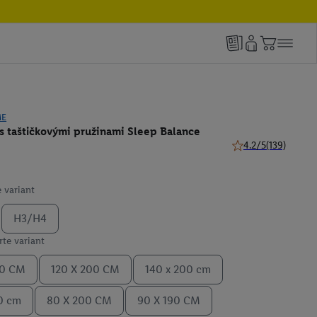
ME
s taštičkovými pružinami Sleep Balance
4.2/5
(139)
4.2 z 5 hviezdičiek 
 variant
H3/H4
te variant
00 CM
120 X 200 CM
140 x 200 cm
0 cm
80 X 200 CM
90 X 190 CM