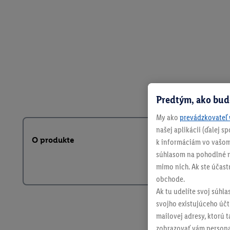
Predtým, ako bud
My ako
prevádzkovateľ 
našej aplikácii (ďalej 
O produkte
k informáciám vo vašom
súhlasom na pohodlné na
mimo nich. Ak ste účast
obchode.
Ak tu udelíte svoj súhla
svojho existujúceho účtu
mailovej adresy, ktorú 
zobrazovať vám personal