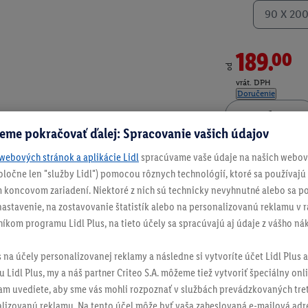
90 X 20
189.00
od
vrát. DPH
Doručenie
eme pokračovať ďalej: Spracovanie vašich údajov
Číslo produktu:
100
webových stránok a aplikácie Lidl
spracúvame vaše údaje na našich webový
spoločne len "služby Lidl") pomocou rôznych technológií, ktoré sa používajú
 koncovom zariadení. Niektoré z nich sú technicky nevyhnutné alebo sa po
stavenie, na zostavovanie štatistík alebo na personalizovanú reklamu v rá
níkom programu Lidl Plus, na tieto účely sa spracúvajú aj údaje z vášho n
s na účely personalizovanej reklamy a následne si vytvoríte účet Lidl Plus a
 Lidl Plus, my a náš partner Criteo S.A. môžeme tiež vytvoriť špeciálny onli
tam uvediete, aby sme vás mohli rozpoznať v službách prevádzkovaných tre
izovanú reklamu. Na tento účel môže byť vaša zaheslovaná e-mailová adre