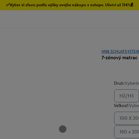
✅Vyber si zľavu podľa výšky svojho nákupu v eshope. Ušetri až 15€!💰
HN8 SCHLAFSYSTE
7-zónový matrac 
Druh:
Vyberte
H2/H3
Veľkosť:
Vyber
100 X 2
160 x 20