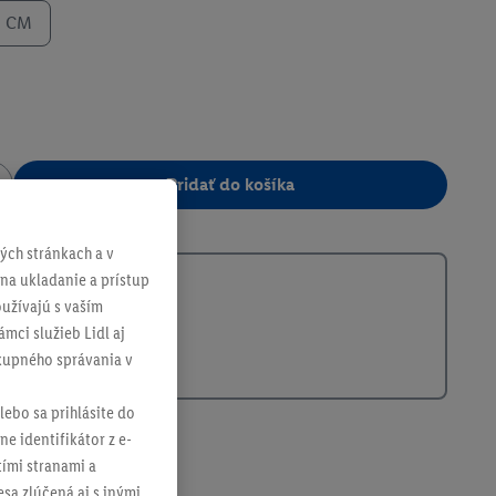
0 CM
Pridať do košíka
305737
ch stránkach a v
 na ukladanie a prístup
užívajú s vaším
mci služieb Lidl aj
ákupného správania v
lebo sa prihlásite do
ne identifikátor z e-
tími stranami a
sa zlúčená aj s inými