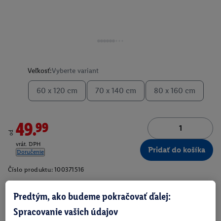
Veľkosť:
Vyberte variant
60 x 120 cm
70 x 140 cm
80 x 160 cm
49.99
od
vrát. DPH
Pridať do košíka
Doručenie
Číslo produktu:
100371516
Predtým, ako budeme pokračovať ďalej:
O produkte
Spracovanie vašich údajov