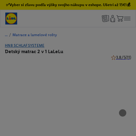
✅Vyber si zľavu podľa výšky svojho nákupu v eshope. Ušetri až 15€!💰
/
Matrace a lamelové rošty
HN8 SCHLAFSYSTEME
Detský matrac 2 v 1 LaLeLu
3.8/5
(11)
3.8 z 5 hviezd