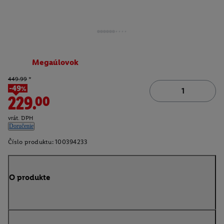
Megaúlovok
449.99
*
-49%
229.00
vrát. DPH
Doručenie
Číslo produktu:
100394233
O produkte