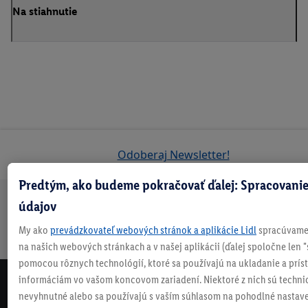
Na stiahnutie
Odoberaj Newsletter!
Predtým, ako budeme pokračovať ďalej: Spracovanie
údajov
Doprava
30 dní na
Vrátenie
Každý
Bezpečný nákup
zadarmo
vrátenie
zadarmo
týždeň
My ako
prevádzkovateľ webových stránok a aplikácie Lidl
spracúvame 
nad 70 €¹
niečo nové
na našich webových stránkach a v našej aplikácii (ďalej spoločne len "
pomocou rôznych technológií, ktoré sa používajú na ukladanie a prís
informáciám vo vašom koncovom zariadení. Niektoré z nich sú techni
NEWSLETTER
nevyhnutné alebo sa používajú s vaším súhlasom na pohodlné nastave
NEZMEŠKAJ NAŠE AKCIE!