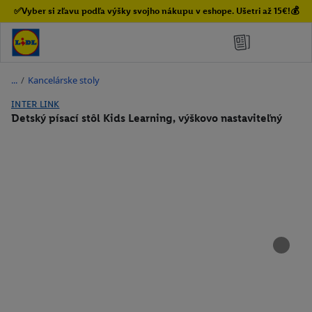
✅Vyber si zľavu podľa výšky svojho nákupu v eshope. Ušetri až 15€!💰
/
Kancelárske stoly
INTER LINK
Detský písací stôl Kids Learning, výškovo nastaviteľný