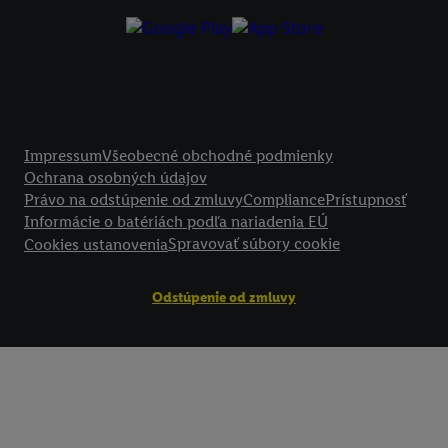
Kliknutím na možnosť "
Odmietnuť
" môžete povoliť iba používanie po
technológií. Kliknutím na "
Súhlasím
" vyjadríte súhlas so spracúvaním
vyššie uvedené účely. Ďalšie informácie vrátane informácií o dobe u
údajov a Vašom práve kedykoľvek odvolať súhlas s účinnosťou do bu
nájdete v našich
zásadách ochrany osobných údajov
.
Imprint nájdete 
Právne informácie
Impressum
Všeobecné obchodné podmienky
Ochrana osobných údajov
Právo na odstúpenie od zmluvy
Compliance
Prístupnosť
Informácie o batériách podľa nariadenia EÚ
Spravovať súbory cookie
Cookies ustanovenia
Odstúpenie od zmluvy