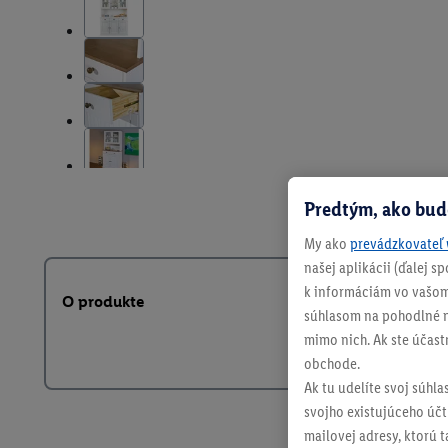
Predtým, ako bud
My ako
prevádzkovateľ 
našej aplikácii (ďalej 
k informáciám vo vašom
O produkte
súhlasom na pohodlné na
mimo nich. Ak ste účast
obchode.
Ak tu udelíte svoj súhla
svojho existujúceho účtu
mailovej adresy, ktorú 