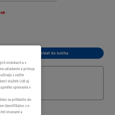
vok
Pridať do košíka
ch stránkach a v
299657
 na ukladanie a prístup
užívajú s vaším
mci služieb Lidl aj
ákupného správania v
lebo sa prihlásite do
ne identifikátor z e-
tími stranami a