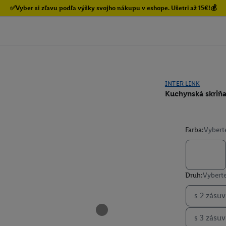
✅Vyber si zľavu podľa výšky svojho nákupu v eshope. Ušetri až 15€!💰
INTER LINK
Kuchynská skriň
Farba:
Vybert
Druh:
Vyberte
s 2 zásu
s 3 zásu