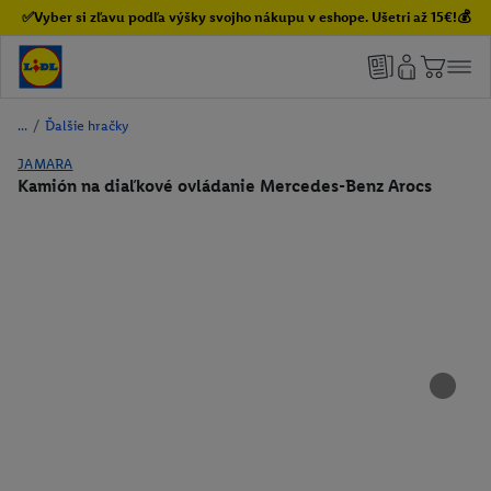
✅Vyber si zľavu podľa výšky svojho nákupu v eshope. Ušetri až 15€!💰
/
Ďalšie hračky
JAMARA
Kamión na diaľkové ovládanie Mercedes-Benz Arocs