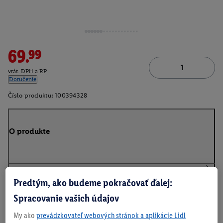
69.99
vrát. DPH a RP
Doručenie
Číslo produktu:
100394328
O produkte
Predtým, ako budeme pokračovať ďalej:
Na stiahnutie
Spracovanie vašich údajov
My ako
prevádzkovateľ webových stránok a aplikácie Lidl