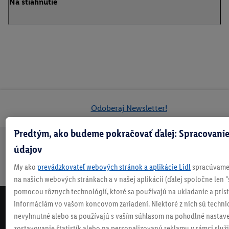
Na stiahnutie
Odoberaj Newsletter!
Predtým, ako budeme pokračovať ďalej: Spracovanie
údajov
Doprava
30 dní na
Vrátenie
Každý
Bezpečný nákup
zadarmo
vrátenie
zadarmo
týždeň
My ako
prevádzkovateľ webových stránok a aplikácie Lidl
spracúvame 
nad 70 €¹
niečo nové
na našich webových stránkach a v našej aplikácii (ďalej spoločne len "
pomocou rôznych technológií, ktoré sa používajú na ukladanie a prís
informáciám vo vašom koncovom zariadení. Niektoré z nich sú techni
NEWSLETTER
nevyhnutné alebo sa používajú s vaším súhlasom na pohodlné nastave
NEZMEŠKAJ NAŠE AKCIE!
zostavovanie štatistík alebo na personalizovanú reklamu v rámci služi