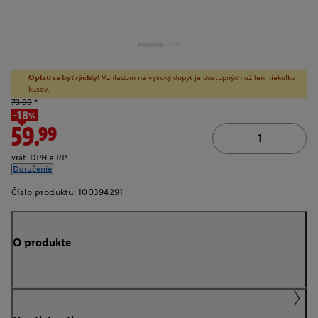
Oplatí sa byť rýchly!
Vzhľadom na vysoký dopyt je dostupných už len niekoľko
kusov.
73.99
*
-18%
59.99
vrát. DPH a RP
Doručenie
Číslo produktu:
100394291
O produkte