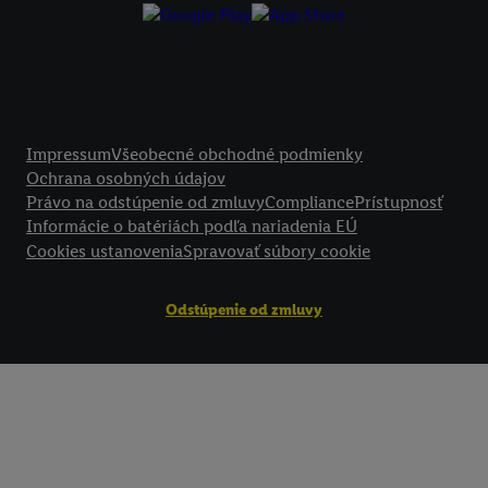
Kliknutím na možnosť "
Odmietnuť
" môžete povoliť iba používanie po
technológií. Kliknutím na "
Súhlasím
" vyjadríte súhlas so spracúvaním
vyššie uvedené účely. Ďalšie informácie vrátane informácií o dobe u
údajov a Vašom práve kedykoľvek odvolať súhlas s účinnosťou do bu
nájdete v našich
zásadách ochrany osobných údajov
.
Imprint nájdete 
Právne informácie
Impressum
Všeobecné obchodné podmienky
Ochrana osobných údajov
Právo na odstúpenie od zmluvy
Compliance
Prístupnosť
Informácie o batériách podľa nariadenia EÚ
Cookies ustanovenia
Spravovať súbory cookie
Odstúpenie od zmluvy