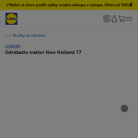
✅Vyber si zľavu podľa výšky svojho nákupu v eshope. Ušetri až 15€!💰
/
Hračky na záhradu
JAMARA
Odrážadlo traktor New Holland T7