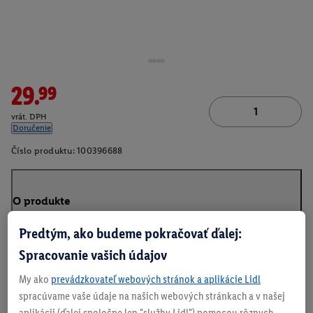
29.99
vrát. DPH
Doručenie
Číslo produktu:
100396688
O produkte
Predtým, ako budeme pokračovať ďalej:
Spracovanie vašich údajov
My ako
prevádzkovateľ webových stránok a aplikácie Lidl
spracúvame vaše údaje na našich webových stránkach a v našej
aplikácii (ďalej spoločne len "služby Lidl") pomocou rôznych