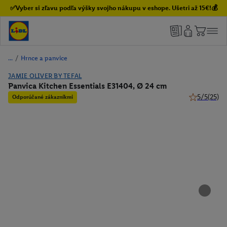
✅Vyber si zľavu podľa výšky svojho nákupu v eshope. Ušetri až 15€!💰
/
Hrnce a panvice
JAMIE OLIVER BY TEFAL
Panvica Kitchen Essentials E31404, Ø 24 cm
5/5
(25)
Odporúčané zákazníkmi
5 z 5 hviezd