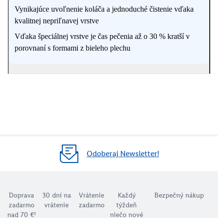
Vynikajúce uvoľnenie koláča a jednoduché čistenie vďaka
kvalitnej nepriľnavej vrstve
Vďaka špeciálnej vrstve je čas pečenia až o 30 % kratší v
porovnaní s formami z bieleho plechu
Odoberaj Newsletter!
Doprava
30 dní na
Vrátenie
Každý
Bezpečný nákup
zadarmo
vrátenie
zadarmo
týždeň
nad 70 €¹
niečo nové