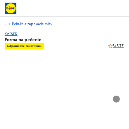
/
Pekáče a zapekacie misy
KAISER
Forma na pečenie
5/5
(13)
Odporúčané zákazníkmi
5 z 5 hviezd