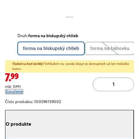
Druh:
forma na biskupský chlieb
forma na biskupský chlieb
forma na bábovku
Oplatí sa byť rýchly!
Vzhľadom na vysoký dopyt je dostupných už len niekoľko
kusov.
7.99
vrát. DPH
Doručenie
Číslo produktu:
100396139002
O produkte