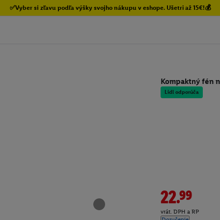
✅Vyber si zľavu podľa výšky svojho nákupu v eshope. Ušetri až 15€!💰
Kompaktný fén n
Lidl odporúča
22.99
vrát. DPH a RP
Doručenie