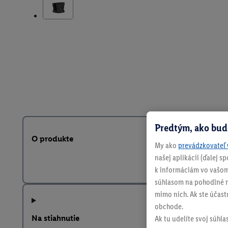
Predtým, ako bud
O produkte
My ako
prevádzkovateľ 
našej aplikácii (ďalej 
k informáciám vo vašom
súhlasom na pohodlné na
mimo nich. Ak ste účast
obchode.
Na stiahnutie
Ak tu udelíte svoj súhla