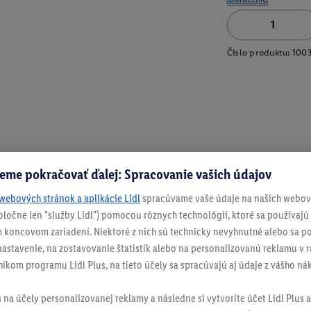
Číslo produktu:
100
eme pokračovať ďalej: Spracovanie vašich údajov
webových stránok a aplikácie Lidl
spracúvame vaše údaje na našich webový
spoločne len "služby Lidl") pomocou rôznych technológií, ktoré sa používajú
 koncovom zariadení. Niektoré z nich sú technicky nevyhnutné alebo sa po
stavenie, na zostavovanie štatistík alebo na personalizovanú reklamu v rá
níkom programu Lidl Plus, na tieto účely sa spracúvajú aj údaje z vášho n
s na účely personalizovanej reklamy a následne si vytvoríte účet Lidl Plus a