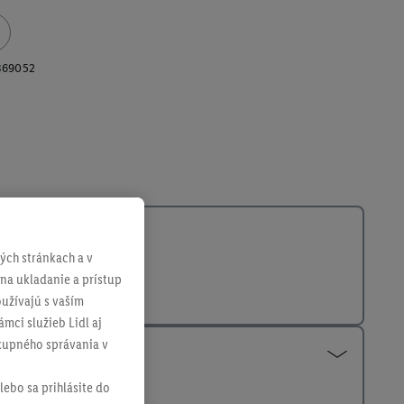
369052
ch stránkach a v
 na ukladanie a prístup
užívajú s vaším
mci služieb Lidl aj
ákupného správania v
lebo sa prihlásite do