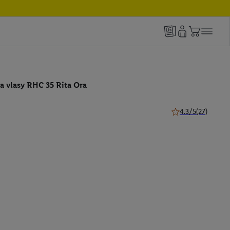
a vlasy RHC 35 Rita Ora
4.3/5
(27)
4.3 z 5 hviezdičiek