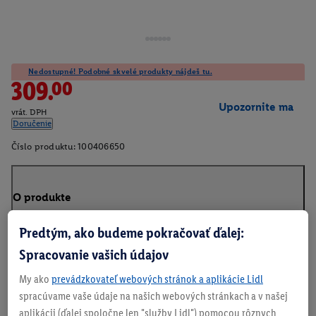
Nedostupné! Podobné skvelé produkty nájdeš tu.
309.00
Upozornite ma
vrát. DPH
Doručenie
Číslo produktu:
100406650
O produkte
Predtým, ako budeme pokračovať ďalej:
Spracovanie vašich údajov
My ako
prevádzkovateľ webových stránok a aplikácie Lidl
spracúvame vaše údaje na našich webových stránkach a v našej
aplikácii (ďalej spoločne len "služby Lidl") pomocou rôznych