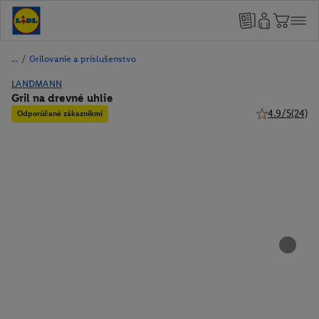
/
Grilovanie a príslušenstvo
LANDMANN
Gril na drevné uhlie
4.9/5
(24)
Odporúčané zákazníkmi
4.9 z 5 hviezd