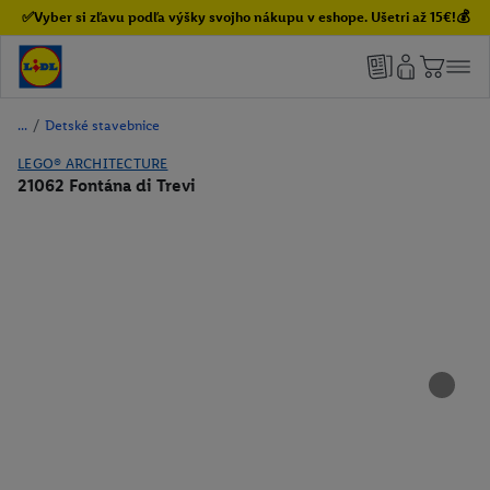
✅Vyber si zľavu podľa výšky svojho nákupu v eshope. Ušetri až 15€!💰
/
Detské stavebnice
LEGO® ARCHITECTURE
21062 Fontána di Trevi