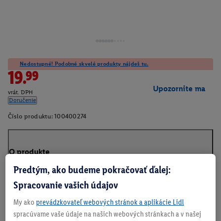
Nedostupné! Podobné skvelé produkty nájdeš tu.
19.99
Upozornite ma
vrát. DPH
Doručenie
Číslo produktu:
100400274
O produkte
Predtým, ako budeme pokračovať ďalej:
Spracovanie vašich údajov
My ako
prevádzkovateľ webových stránok a aplikácie Lidl
spracúvame vaše údaje na našich webových stránkach a v našej