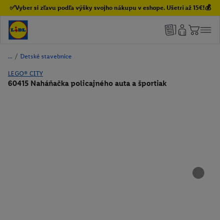
✅Vyber si zľavu podľa výšky svojho nákupu v eshope. Ušetri až 15€!💰
/
Detské stavebnice
LEGO® CITY
60415 Naháňačka policajného auta a športiak