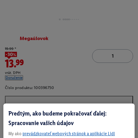
Megaúlovok
19.99
*
-30%
13.99
vrát. DPH
Doručenie
Číslo produktu:
100396750
O produkte
Predtým, ako budeme pokračovať ďalej:
Spracovanie vašich údajov
My ako
prevádzkovateľ webových stránok a aplikácie Lidl