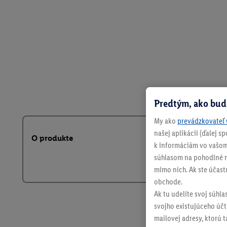
Predtým, ako bud
My ako
prevádzkovateľ 
našej aplikácii (ďalej 
O produkte
k informáciám vo vašom
súhlasom na pohodlné na
mimo nich. Ak ste účast
obchode.
Ak tu udelíte svoj súhla
svojho existujúceho účtu
mailovej adresy, ktorú 