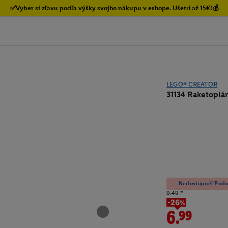
✅Vyber si zľavu podľa výšky svojho nákupu v eshope. Ušetri až 15€!💰
LEGO® CREATOR
31134 Raketoplá
Nedostupné! Podob
9.49
*
-26%
6.99