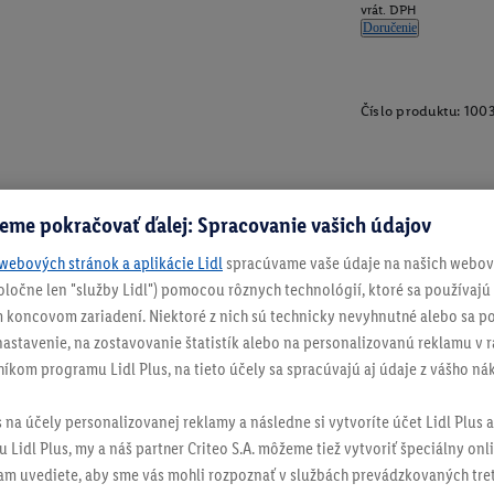
vrát. DPH
Doručenie
Číslo produktu:
100
eme pokračovať ďalej: Spracovanie vašich údajov
webových stránok a aplikácie Lidl
spracúvame vaše údaje na našich webový
spoločne len "služby Lidl") pomocou rôznych technológií, ktoré sa používajú
 koncovom zariadení. Niektoré z nich sú technicky nevyhnutné alebo sa po
stavenie, na zostavovanie štatistík alebo na personalizovanú reklamu v rá
níkom programu Lidl Plus, na tieto účely sa spracúvajú aj údaje z vášho n
s na účely personalizovanej reklamy a následne si vytvoríte účet Lidl Plus a
 Lidl Plus, my a náš partner Criteo S.A. môžeme tiež vytvoriť špeciálny onli
tam uvediete, aby sme vás mohli rozpoznať v službách prevádzkovaných tre