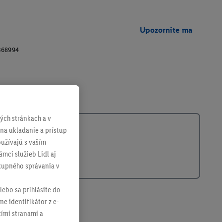
Upozornite ma
368994
ch stránkach a v
 na ukladanie a prístup
užívajú s vaším
mci služieb Lidl aj
ákupného správania v
lebo sa prihlásite do
ne identifikátor z e-
tími stranami a